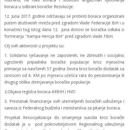
boraca u odbrani boračke Rezolucije.
12. Juna 2017. godine održavaju se protesti boraca organizirani
putem društvenih mreža pred zgradom Vlade Federacije BiH i u
konačnici tog istog dana 12. juna donosi se boračka odluka o
formiranju ''Kampa Heroja BiH'' pred zgradom vlade FBiH.
Cilj svih aktivnosti u projektu su:
1. Solidarno rješavanje ne zaposlenih, ne zbrinutih i socijalno
ugroženih pripadnika boračke populacije kroz mjesečna
primanja sa navršenih 57 godina života kroz borački dodatak sa
iznosom od 6. KM po mjesecu učešća rata do penzionisanja ili
drugog oblika zbrinjavanja boračke populacije.
2.Objava registra boraca ARBIH i HVO
3. Prestanak financiranja svih utemeljenih boračkih udruženja i
saveza iz Federalnog budžeta i ministarstva za pitanje boraca.
Projekat Resocijalizacija do smanjenja suicida kroz borački
dodatak je u pod pokroviteljstvom Regionalnog udeuženja