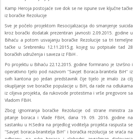
Kamp Heroja postojaće sve dok se ne ispune sve ključne tačke
iz boračke Rezolucije
Sve je počelo projektom Resocijalizacija do smanjenje suicida
kroz borački dodatak prezentiran javnosti 2.09.2015. godine u
Bihaću a potom usvajanju boračke Rezolucije sa tri temeljne
tačke u Srebreniku 12.11.2015.g. kojeg su potpisale tad 28
boračkih udruženja i saveza iz FBiH .
Po projektu u Bihaću 22.12.2015. godine formirano je Izvršno i
operativno tjelo pod nazivom ''Savjet Boraca-branitela BiH'' iz
svih kantona po jedan predstavnik čije tijelo je imalo za cilj
okupljanje sve boračke populacije u BiH, da rade na odlukama
iz ciljeva projekta, da rukovode protestima i vrše pregovore sa
Vladom FBiH.
Zbog ignoriranja boračke Rezolucije od strane ministra za
pitanje boraca i Vlade FBiH, dana 19. 09. 2016. godine na
sastanku u H.Sedra na prijedlog voditelja projekta raspusta se
''Savjet boraca-branitelja BiH'' i boračka rezolucija se vraća na
odbranu, na ruke boraca i slobodni angažman djelovanja