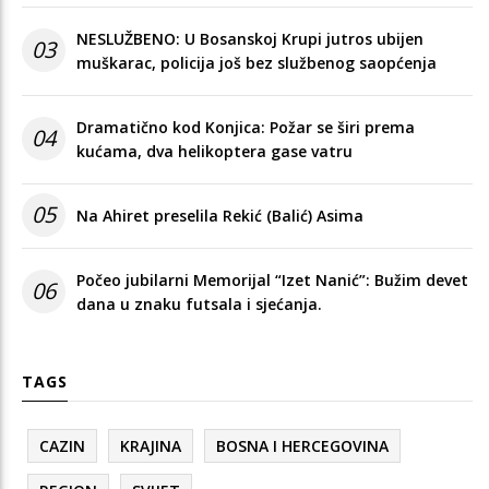
NESLUŽBENO: U Bosanskoj Krupi jutros ubijen
03
muškarac, policija još bez službenog saopćenja
Dramatično kod Konjica: Požar se širi prema
04
kućama, dva helikoptera gase vatru
05
Na Ahiret preselila Rekić (Balić) Asima
Počeo jubilarni Memorijal “Izet Nanić”: Bužim devet
06
dana u znaku futsala i sjećanja.
TAGS
CAZIN
KRAJINA
BOSNA I HERCEGOVINA