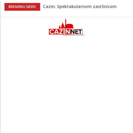
Cazin: Spektakularnom završnicom
BREAKING NEWS
okončano „Lito moje medeno 2026“
Na Ahiret preselila Rekić (Balić) Asima
Dramatično kod Konjica: Požar se širi
prema kućama, dva helikoptera gase
vatru
NESLUŽBENO: U Bosanskoj Krupi jutros
ubijen muškarac, policija još bez
službenog saopćenja
Horde zla neće u Mostar: Žestoko
prozvali rukovodstvo FK Sarajevo