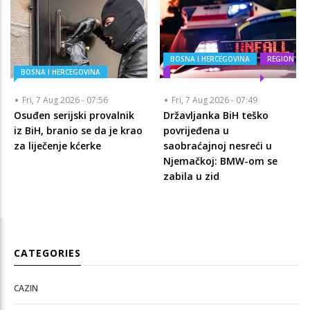
BOSNA I HERCEGOVINA
REGION
BOSNA I HERCEGOVINA
Fri, 7 Aug 2026 - 07:56
Fri, 7 Aug 2026 - 07:49
Osuđen serijski provalnik
Državljanka BiH teško
iz BiH, branio se da je krao
povrijeđena u
za liječenje kćerke
saobraćajnoj nesreći u
Njemačkoj: BMW-om se
zabila u zid
CATEGORIES
CAZIN