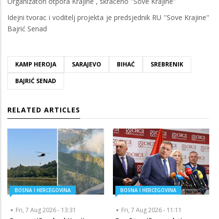
Organizatori otpora Krajine , skraćeno ''Sove Krajine''
Idejni tvorac i voditelj projekta je predsjednik RU ''Sove Krajine''
Bajrić Senad
KAMP HEROJA
SARAJEVO
BIHAĆ
SREBRENIK
BAJRIĆ SENAD
RELATED ARTICLES
BOSNA I HERCEGOVINA
BOSNA I HERCEGOVINA
Fri, 7 Aug 2026 - 13:31
Fri, 7 Aug 2026 - 11:11