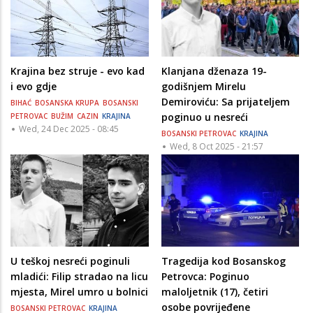
Krajina bez struje - evo kad
Klanjana dženaza 19-
i evo gdje
godišnjem Mirelu
Demiroviću: Sa prijateljem
BIHAĆ
BOSANSKA KRUPA
BOSANSKI
poginuo u nesreći
PETROVAC
BUŽIM
CAZIN
KRAJINA
Wed, 24 Dec 2025 - 08:45
BOSANSKI PETROVAC
KRAJINA
Wed, 8 Oct 2025 - 21:57
U teškoj nesreći poginuli
Tragedija kod Bosanskog
mladići: Filip stradao na licu
Petrovca: Poginuo
mjesta, Mirel umro u bolnici
maloljetnik (17), četiri
osobe povrijeđene
BOSANSKI PETROVAC
KRAJINA