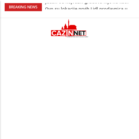
Na Ahiret preselio ŠUPUK (Refik) ŠEFIK
BREAKING NEWS
Majka Izeta Nanića progovorila nakon
obilježavanja godišnjice: "Doživjela sam
poniženje na mjestu gdje se odaje
počast mom sinu"
Prvi put u više od 40 godina: Saudijska
Arabija već mjesec nije izvezla naftu u
SAD
Zeljković se oglasio uoči početka nove
sezone Wwin lige
Jedan od najvećih gradova nije na listi:
Ovo su lokacije prvih Lidl prodavnica u
BiH