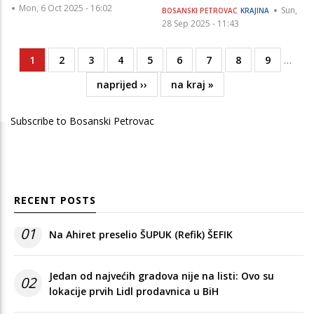
Mon, 6 Oct 2025 - 16:02
Sun,
BOSANSKI PETROVAC
KRAJINA
28 Sep 2025 - 11:43
Current
1
Page
2
Page
3
Page
4
Page
5
Page
6
Page
7
Page
8
Page
9
…
Pagination
page
Next
naprijed ››
Last
na kraj »
page
page
Subscribe to Bosanski Petrovac
RECENT POSTS
01
Na Ahiret preselio ŠUPUK (Refik) ŠEFIK
Jedan od najvećih gradova nije na listi: Ovo su
02
lokacije prvih Lidl prodavnica u BiH