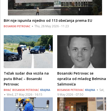
BiH nije ispunila nijedno od 113 obećanja prema EU
Thu, 28 May 2026 - 11:23
BOSANSKI PETROVAC
Težak sudar dva vozila na
Bosanski Petrovac se
putu Bihać – Bosanski
oprašta od mladog Belmina
Petrovac
Salimovića
Sat,
BIHAĆ
BOSANSKI PETROVAC
KRAJINA
BOSANSKI PETROVAC
KRAJINA
Wed, 27 May 2026 - 16:15
9 May 2026 - 07:50