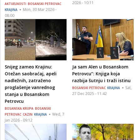
2026 - 10:11
AKTUELNOSTI
BOSANSKI PETROVAC
Mon, 30 Mar 2026 -
KRAJINA
08:00
Snijeg zameo Krajinu:
Ja sam Alen u Bosanskom
Otežan saobraćaj, apeli
Petrovcu“: Knjiga koja
nadležnih, zatraženo
razbija šutnju i traži istinu
proglašenje vanrednog
Sat,
BOSANSKI PETROVAC
KRAJINA
27 Dec 2025 - 11:42
stanja u Bosanskom
Petrovcu
BOSANSKA KRUPA
BOSANSKI
Wed, 7
PETROVAC
CAZIN
KRAJINA
Jan 2026 - 09:12