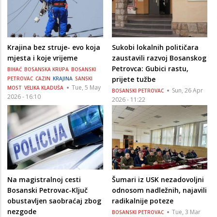
Krajina bez struje- evo koja
Sukobi lokalnih političara
mjesta i koje vrijeme
zaustavili razvoj Bosanskog
Petrovca: Gubici rastu,
BIHAĆ
BOSANSKA KRUPA
BOSANSKI
prijete tužbe
PETROVAC
CAZIN
KRAJINA
SANSKI
Tue, 5 May
MOST
VELIKA KLADUŠA
Sun, 26 Apr
BOSANSKI PETROVAC
2026 - 16:10
2026 - 11:22
Na magistralnoj cesti
Šumari iz USK nezadovoljni
Bosanski Petrovac-Ključ
odnosom nadležnih, najavili
obustavljen saobraćaj zbog
radikalnije poteze
nezgode
Tue, 3 Mar
BOSANSKI PETROVAC