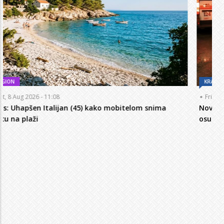
KRAJINA
Fri, 7 Aug 2026 - 19:45
Novi detalji ubistva u Bosanskoj Krupi: Nezvanično,
osumnjičena supruga ubijenog