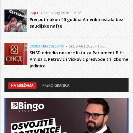
Sat, 8 Aug 2026 - 18:28
SVIJET
Prvi put nakon 40 godina Amerika ostala bez
saudijske nafte
Sat, 8 Aug 2026 - 16:35
BOSNA I HERCEGOVINA
SNSD odredio nosioce lista za Parlament BiH:
Amidžić, Petrović i Višković predvode tri izborne
jedinice
NA MREŽAMA
PREKO GRANICA