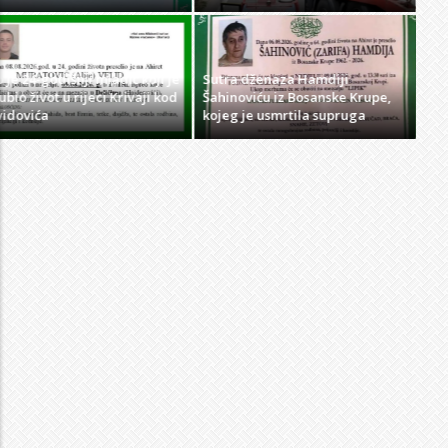
Sat, 8 Aug 2026 - 20:32
OBAVIJEST O SMRTI
Na Ahiret preselio HALILOVIĆ (Smajil) SEJAD