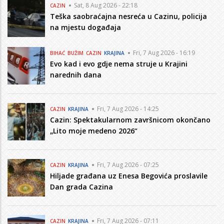
Sat, 8 Aug 2026 - 22:18
CAZIN
Teška saobraćajna nesreća u Cazinu, policija
na mjestu događaja
Fri, 7 Aug 2026 - 16:19
BIHAĆ
BUŽIM
CAZIN
KRAJINA
Evo kad i evo gdje nema struje u Krajini
narednih dana
Fri, 7 Aug 2026 - 14:25
CAZIN
KRAJINA
Cazin: Spektakularnom završnicom okončano
„Lito moje medeno 2026“
Fri, 7 Aug 2026 - 07:25
CAZIN
KRAJINA
Hiljade građana uz Enesa Begovića proslavile
Dan grada Cazina
Fri, 7 Aug 2026 - 07:11
CAZIN
KRAJINA