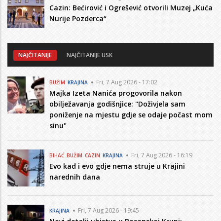
Cazin: Bećirović i Ogrešević otvorili Muzej „Kuća
Nurije Pozderca“
NAJČITANIJE
NAJČITANIJE USK
Fri, 7 Aug 2026 - 17:02
BUŽIM
KRAJINA
Majka Izeta Nanića progovorila nakon
obilježavanja godišnjice: "Doživjela sam
poniženje na mjestu gdje se odaje počast mom
sinu"
Fri, 7 Aug 2026 - 16:19
BIHAĆ
BUŽIM
CAZIN
KRAJINA
Evo kad i evo gdje nema struje u Krajini
narednih dana
Fri, 7 Aug 2026 - 19:45
KRAJINA