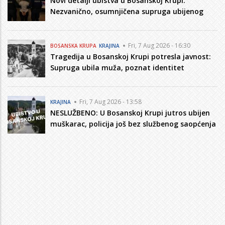
Novi detalji ubistva u Bosanskoj Krupi:
Nezvanično, osumnjičena supruga ubijenog
Fri, 7 Aug 2026 - 16:30
BOSANSKA KRUPA
KRAJINA
Tragedija u Bosanskoj Krupi potresla javnost:
Supruga ubila muža, poznat identitet
Fri, 7 Aug 2026 - 13:58
KRAJINA
NESLUŽBENO: U Bosanskoj Krupi jutros ubijen
muškarac, policija još bez službenog saopćenja