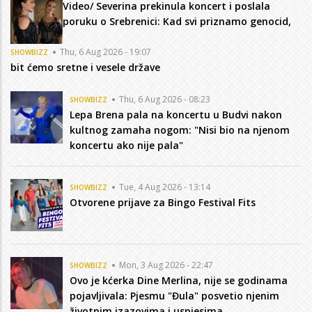
Video/ Severina prekinula koncert i poslala
poruku o Srebrenici: Kad svi priznamo genocid,
Thu, 6 Aug 2026 - 19:07
SHOWBIZZ
bit ćemo sretne i vesele države
Thu, 6 Aug 2026 - 08:23
SHOWBIZZ
Lepa Brena pala na koncertu u Budvi nakon
kultnog zamaha nogom: "Nisi bio na njenom
koncertu ako nije pala"
Tue, 4 Aug 2026 - 13:14
SHOWBIZZ
Otvorene prijave za Bingo Festival Fits
Mon, 3 Aug 2026 - 22:47
SHOWBIZZ
Ovo je kćerka Dine Merlina, nije se godinama
pojavljivala: Pjesmu "Đula" posvetio njenim
životnim izazovima i uspjesima