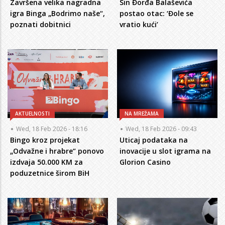
Završena velika nagradna
Sin Đorđa Balaševića
igra Binga „Bodrimo naše“,
postao otac: ‘Đole se
poznati dobitnici
vratio kući’
AKTUELNOSTI
NA MREŽAMA
Wed, 18 Feb 2026 - 18:16
Wed, 18 Feb 2026 - 09:43
Bingo kroz projekat
Uticaj podataka na
„Odvažne i hrabre“ ponovo
inovacije u slot igrama na
izdvaja 50.000 KM za
Glorion Casino
poduzetnice širom BiH