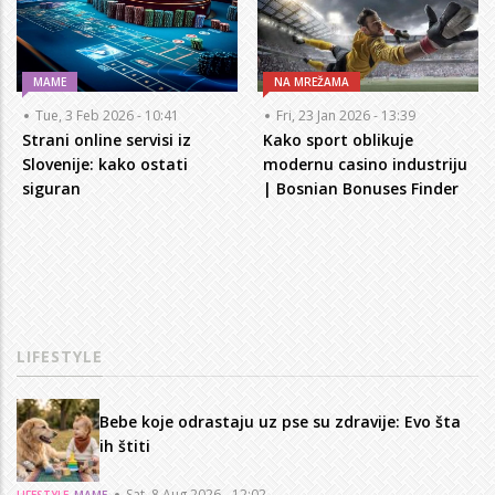
MAME
NA MREŽAMA
Tue, 3 Feb 2026 - 10:41
Fri, 23 Jan 2026 - 13:39
Strani online servisi iz
Kako sport oblikuje
Slovenije: kako ostati
modernu casino industriju
siguran
| Bosnian Bonuses Finder
LIFESTYLE
Bebe koje odrastaju uz pse su zdravije: Evo šta
ih štiti
Sat, 8 Aug 2026 - 12:02
LIFESTYLE
MAME