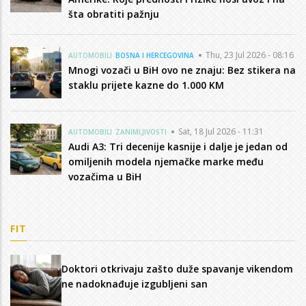
šta obratiti pažnju
Thu, 23 Jul 2026 - 08:16
AUTOMOBILI
BOSNA I HERCEGOVINA
Mnogi vozači u BiH ovo ne znaju: Bez stikera na
staklu prijete kazne do 1.000 KM
Sat, 18 Jul 2026 - 11:31
AUTOMOBILI
ZANIMLJIVOSTI
Audi A3: Tri decenije kasnije i dalje je jedan od
omiljenih modela njemačke marke među
vozačima u BiH
FIT
Doktori otkrivaju zašto duže spavanje vikendom
ne nadoknađuje izgubljeni san