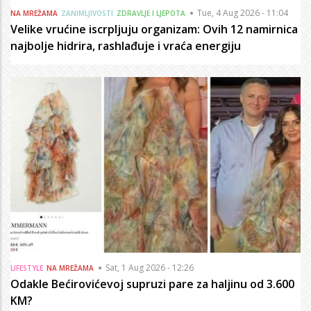
Tue, 4 Aug 2026 - 11:04
NA MREŽAMA
ZANIMLJIVOSTI
ZDRAVLJE I LJEPOTA
Velike vrućine iscrpljuju organizam: Ovih 12 namirnica
najbolje hidrira, rashlađuje i vraća energiju
Sat, 1 Aug 2026 - 12:26
LIFESTYLE
NA MREŽAMA
Odakle Bećirovićevoj supruzi pare za haljinu od 3.600
KM?