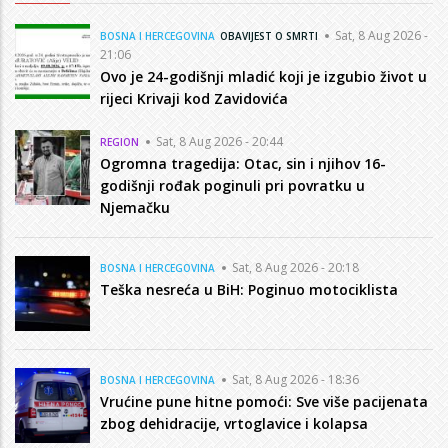
Sat, 8 Aug 2026 -
BOSNA I HERCEGOVINA
OBAVIJEST O SMRTI
21:06
Ovo je 24-godišnji mladić koji je izgubio život u
rijeci Krivaji kod Zavidovića
Sat, 8 Aug 2026 - 20:44
REGION
Ogromna tragedija: Otac, sin i njihov 16-
godišnji rođak poginuli pri povratku u
Njemačku
Sat, 8 Aug 2026 - 20:18
BOSNA I HERCEGOVINA
Teška nesreća u BiH: Poginuo motociklista
Sat, 8 Aug 2026 - 18:36
BOSNA I HERCEGOVINA
Vrućine pune hitne pomoći: Sve više pacijenata
zbog dehidracije, vrtoglavice i kolapsa