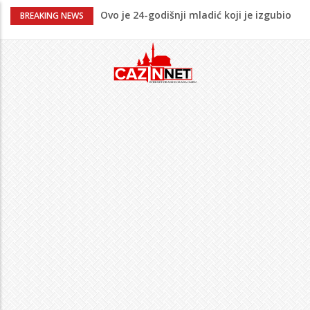
Ovo je 24-godišnji mladić koji je izgubio
BREAKING NEWS
život u rijeci Krivaji kod Zavidovića
Na Ahiret preselio LJUBIJANKIĆ (Hasan)
REDŽEP
Na Ahiret preselio HALILOVIĆ (Smajil)
SEJAD
Sutra dženaza Hamdiji Šahinoviću iz
Bosanske Krupe, kojeg je usmrtila
supruga
Teška saobraćajna nesreća u Cazinu,
policija na mjestu događaja