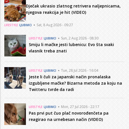
Dječak ukrasio zlatnog retrivera naljepnicama,
njegova reakcija je hit (VIDEO)
Sat, 8 Aug 2026 - 09:27
LIFESTYLE
LJUBIMCI
Sun, 2 Aug 2026 - 08:30
LIFESTYLE
LJUBIMCI
Smiju li mačke jesti lubenicu: Evo šta svaki
vlasnik treba znati
Tue, 28 Jul 2026 - 16:04
LIFESTYLE
LJUBIMCI
Jeste li čuli za japanski način pronalaska
izgubljene mačke? Bizarna metoda za koju na
Twitteru tvrde da radi
Mon, 27 Jul 2026 - 22:17
LIFESTYLE
LJUBIMCI
Pas prvi put čuo plač novorođenčeta pa
reagirao na urnebesan način (VIDEO)