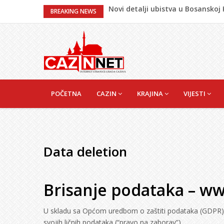
Novi detalji ubistva u Bosansko
BREAKING NEWS
Na Ahiret preselila Bešić (rođ. Bl
Na Ahiret preselio ŠUPUK (Refik) 
Evo koje države su zasad za, a ko
izjasnile
Majka Izeta Nanića progovorila n
na mjestu gdje se odaje počast
MAIN
NAVIGATION
POČETNA
CAZIN
KRAJINA
VIJESTI
Data deletion
Brisanje podataka –
ww
U skladu sa Općom uredbom o zaštiti podataka (GDPR) i
svojih ličnih podataka (“pravo na zaborav”).