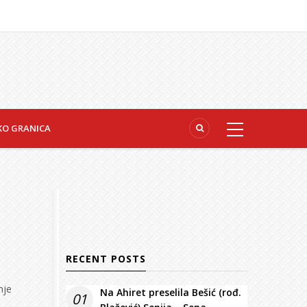
KO GRANICA
RECENT POSTS
nje
Na Ahiret preselila Bešić (rođ.
01