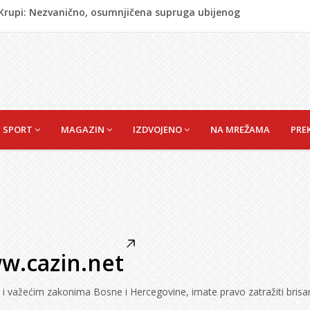
j Krupi: Nezvanično, osumnjičena supruga ubijenog
ažević) Senija – Sena
ŠEFIK
je protiv Infantina na izborima: Srbija i Hrvatska se
akon obilježavanja godišnjice: "Doživjela sam poniženje
 mom sinu"
SPORT
MAGAZIN
IZDVOJENO
NA MREŽAMA
PRE
w.cazin.net
 važećim zakonima Bosne i Hercegovine, imate pravo zatražiti brisa