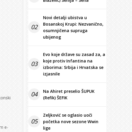
Blažević) Senija – Sena
Novi detalji ubistva u
Bosanskoj Krupi: Nezvanično,
02
osumnjičena supruga
ubijenog
Evo koje države su zasad za, a
koje protiv Infantina na
03
izborima: Srbija i Hrvatska se
izjasnile
Na Ahiret preselio ŠUPUK
04
konski
(Refik) ŠEFIK
Zeljković se oglasio uoči
05
početka nove sezone Wwin
em e-
lige