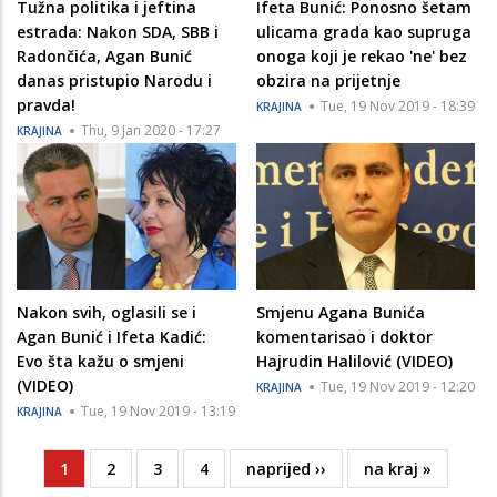
Tužna politika i jeftina
Ifeta Bunić: Ponosno šetam
estrada: Nakon SDA, SBB i
ulicama grada kao supruga
Radončića, Agan Bunić
onoga koji je rekao 'ne' bez
danas pristupio Narodu i
obzira na prijetnje
pravda!
Tue, 19 Nov 2019 - 18:39
KRAJINA
Thu, 9 Jan 2020 - 17:27
KRAJINA
Nakon svih, oglasili se i
Smjenu Agana Bunića
Agan Bunić i Ifeta Kadić:
komentarisao i doktor
Evo šta kažu o smjeni
Hajrudin Halilović (VIDEO)
(VIDEO)
Tue, 19 Nov 2019 - 12:20
KRAJINA
Tue, 19 Nov 2019 - 13:19
KRAJINA
Current
1
Page
2
Page
3
Page
4
Next
naprijed ››
Last
na kraj »
Pagination
page
page
page