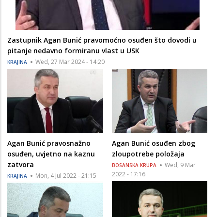
Zastupnik Agan Bunić pravomoćno osuđen što dovodi u
pitanje nedavno formiranu vlast u USK
Wed, 27 Mar 2024 - 14:20
KRAJINA
Agan Bunić pravosnažno
Agan Bunić osuđen zbog
osuđen, uvjetno na kaznu
zloupotrebe položaja
zatvora
Wed, 9 Mar
BOSANSKA KRUPA
2022 - 17:16
Mon, 4 Jul 2022 - 21:15
KRAJINA