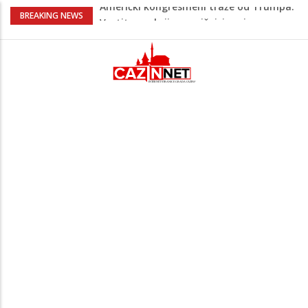
Lana Pudar predvodi BiH na EP: Pariz
BREAKING NEWS
čeka najbolju bh. plivačicu
Zašto nekim ljudima treba više sna nego
drugima: Razlozi bi vas mogli iznenaditi
Barbarez o igračima iz dijaspore: Da su
odabrali drugu reprezentaciju onda bi
"birali", a ne pripadali
Cazin: Bećirović i Ogrešević otvorili Muzej
„Kuća Nurije Pozderca“
Američki kongresmeni traže od Trumpa:
Vratite sankcije zvaničnicima iz
Republike Srpske