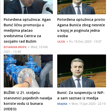
Potvrđena optužnica: Agan
Potvrđena optužnica protiv
Bunić ličnu promociju u
Agana Bunića zbog nesreće
medijima plaćao
u kojoj je poginula jedna
sredstvima Centra za
osoba
socijalni rad Bužim
Fri, 18 Dec 2020 - 10:07
CAZIN
Wed, 10 Feb
BOSANSKA KRUPA
2021 - 13:40
BUŽIM: U 21. stoljeću
Bunić: Za suspenziju iz NiP-
stanovnici pojedinih naselja
a sam saznao iz medija
koriste vodu iz bunara
Mon, 15 Jun 2020 - 22:19
KRAJINA
(VIDEO)