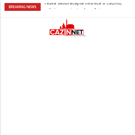
Ovo je 24-godišnji mladić koji je izgubio
BREAKING NEWS
život u rijeci Krivaji kod Zavidovića
Na Ahiret preselio LJUBIJANKIĆ (Hasan)
REDŽEP
Na Ahiret preselio HALILOVIĆ (Smajil)
SEJAD
Sutra dženaza Hamdiji Šahinoviću iz
Bosanske Krupe, kojeg je usmrtila
supruga
Teška saobraćajna nesreća u Cazinu,
policija na mjestu događaja