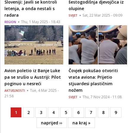
Sloveniji: Javili se kontroli
šestogodišnja djevojčica iz
letenja, a onda nestali s
olupine
radara
Sat, 22 Mar 2025 - 09:09
SVIJET
Thu, 1 May 2025 - 18:43
REGION
Avion poletio iz Banje Luke
Čovjek pokušao otvoriti
pa se srušio u Austriji: Pilot
vrata aviona: Prijetio
poginuo u nesreći
stjuardesi plastičnim
nožem
Tue, 4 Mar 2025 -
AKTUELNOSTI
21:58
Thu, 7 Nov 2024 - 11:08
SVIJET
Current
1
Page
2
Page
3
Page
4
Page
5
Page
6
Page
7
Page
8
Page
9
Pagination
page
Next
naprijed ››
Last
na kraj »
page
page