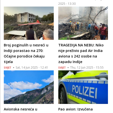
2025 - 13:30
Broj poginulih u nesreći u
TRAGEDIJA NA NEBU: Niko
Indiji porastao na 270:
nije preživio pad Air India
Očajne porodice čekaju
aviona s 242 osobe na
tijela
zapadu Indije
Sat, 14 Jun 2025 - 12:41
Thu, 12 Jun 2025 - 15:55
SVIJET
SVIJET
Avionska nesreća u
Pao avion: Izvučena