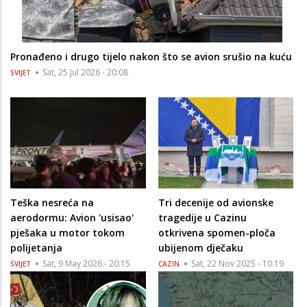
Pronađeno i drugo tijelo nakon što se avion srušio na kuću
Sat, 25 Jul 2026 - 20:08
SVIJET
Teška nesreća na
Tri decenije od avionske
aerodormu: Avion 'usisao'
tragedije u Cazinu
pješaka u motor tokom
otkrivena spomen-ploča
polijetanja
ubijenom dječaku
Sat, 9 May 2026 - 20:15
Sat, 22 Nov 2025 - 10:19
SVIJET
CAZIN