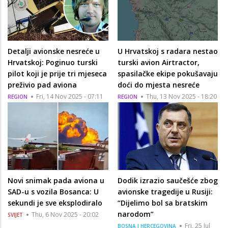
Detalji avionske nesreće u
U Hrvatskoj s radara nestao
Hrvatskoj: Poginuo turski
turski avion Airtractor,
pilot koji je prije tri mjeseca
spasilačke ekipe pokušavaju
preživio pad aviona
doći do mjesta nesreće
Fri, 14 Nov 2025 - 07:11
Thu, 13 Nov 2025 - 18:20
REGION
REGION
Novi snimak pada aviona u
Dodik izrazio saučešće zbog
SAD-u s vozila Bosanca: U
avionske tragedije u Rusiji:
sekundi je sve eksplodiralo
“Dijelimo bol sa bratskim
narodom”
Thu, 6 Nov 2025 - 20:02
SVIJET
Fri, 25 Jul
BOSNA I HERCEGOVINA