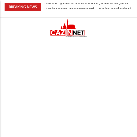
Umjetnost usporenosti – Kako savladati
BREAKING NEWS
"spori vikend" i zaista se odmoriti
Maloljetnik u policijskoj stanici napao
policajca i oštetio vrata
Razmišljate koji automobil kupiti? Nova
Honda Civic dobila odlične ocjene
Pet namirnica za doručak koje će vas
držati sitima sve do ručka
Nema lijeka u onome što je zabranjeno