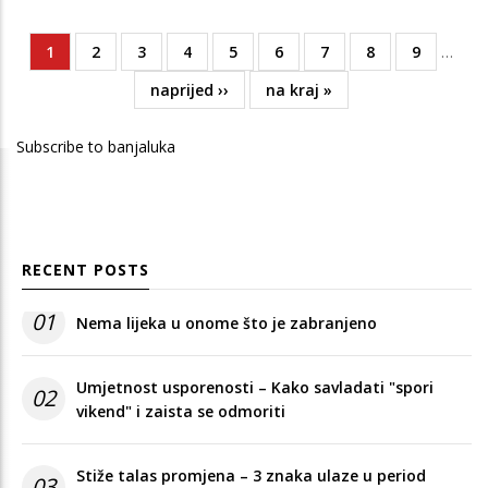
Current
1
Page
2
Page
3
Page
4
Page
5
Page
6
Page
7
Page
8
Page
9
…
Pagination
page
Next
naprijed ››
Last
na kraj »
page
page
Subscribe to banjaluka
RECENT POSTS
01
Nema lijeka u onome što je zabranjeno
Umjetnost usporenosti – Kako savladati "spori
02
vikend" i zaista se odmoriti
Stiže talas promjena – 3 znaka ulaze u period
03