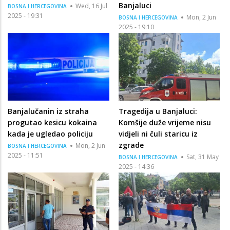
Banjaluci
Wed, 16 Jul
BOSNA I HERCEGOVINA
2025 - 19:31
Mon, 2 Jun
BOSNA I HERCEGOVINA
2025 - 19:10
Banjalučanin iz straha
Tragedija u Banjaluci:
progutao kesicu kokaina
Komšije duže vrijeme nisu
kada je ugledao policiju
vidjeli ni čuli staricu iz
zgrade
Mon, 2 Jun
BOSNA I HERCEGOVINA
2025 - 11:51
Sat, 31 May
BOSNA I HERCEGOVINA
2025 - 14:36