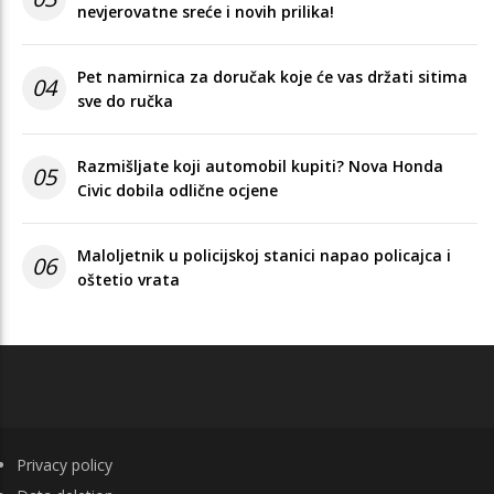
nevjerovatne sreće i novih prilika!
Pet namirnica za doručak koje će vas držati sitima
04
sve do ručka
Razmišljate koji automobil kupiti? Nova Honda
05
Civic dobila odlične ocjene
Maloljetnik u policijskoj stanici napao policajca i
06
oštetio vrata
FOOTER
Privacy policy