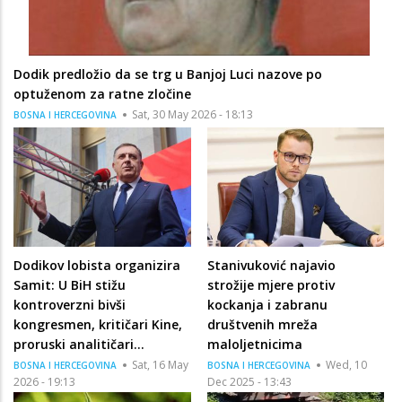
Dodik predložio da se trg u Banjoj Luci nazove po
optuženom za ratne zločine
Sat, 30 May 2026 - 18:13
BOSNA I HERCEGOVINA
Dodikov lobista organizira
Stanivuković najavio
Samit: U BiH stižu
strožije mjere protiv
kontroverzni bivši
kockanja i zabranu
kongresmen, kritičari Kine,
društvenih mreža
proruski analitičari...
maloljetnicima
Sat, 16 May
Wed, 10
BOSNA I HERCEGOVINA
BOSNA I HERCEGOVINA
2026 - 19:13
Dec 2025 - 13:43