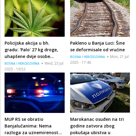
Policijska akcija u bh.
Pakleno u Banja Luci: Šine
gradu: 'Palo' 27 kg droge,
se deformisale od vrućine
uhapšene dvije osobe...
Mon, 21 Jul
BOSNA I HERCEGOVINA
2025 - 17:46
Wed, 23 Jul
BOSNA I HERCEGOVINA
2025 - 19:52
MUP RS se obratio
Marokanac osuđen na tri
Banjalučanima: Nema
godine zatvora zbog
razloga za uznemirenost...
pokušaja ubistva u