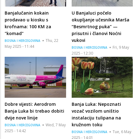
Banjalučanin kokain
U Banjaluci počelo
prodavao u kiosku s
okupljanje učesnika Marša
krofnama: 100 KM za
“Besmrtnog puka” —
"komad"
prisutni i članovi Noćni
vukovi
Thu, 22
BOSNA I HERCEGOVINA
May 2025 - 11:44
Fri, 9 May
BOSNA I HERCEGOVINA
2025 - 12:30
Dobre vijesti: Aerodrom
Banja Luka: Nepoznati
Banja Luka bi trebao dobiti
vozač vozilom uništio
dvije nove linije
instalaciju tulipana na
kružnom toku
Wed, 7 May
BOSNA I HERCEGOVINA
2025 - 14:42
Tue, 6 May
BOSNA I HERCEGOVINA
2025 - 14:01