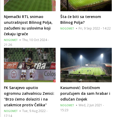
Njemački RTL snimao
Šta će biti sa terenom
unutrašnjost Bilinog Polja,
Bilinog Polja?
začuđeni su uslovima koji
Fri, 9 Sep 2022 - 14:22
NOGOMET
čekaju igrače
Thu, 10 Oct 2024 -
NOGOMET
21:26
FK Sarajevo uputio
Kasumović: Dotičnom
ogromnu zahvalnicu Zenici:
poručujem da sam hrabar i
"Brzo ćemo dolaziti i na
odlučan čovjek
utakmice protiv Čelika"
Wed, 2 Jun 2021 -
NOGOMET
15:23
Tue, 9 Aug 2022 -
NOGOMET
17:14