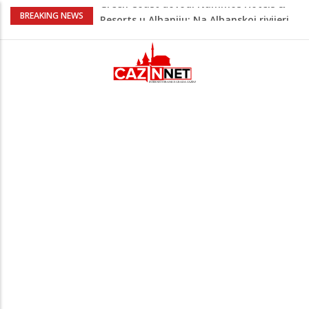
Viktor Orban snimljen u
BREAKING NEWS
neprepoznatljivom izdanju u Srbiji:
Muzičari mu svirali na uho, on uživao u
rakiji
Jutro donijelo velike gužve: Kolone na
brojnim graničnim prelazima širom BiH
Otac troje djece vodi najtežu životnu
bitku: Samiru je potrebna naša pomoć
Video / Došao iz Japana, a Sarajevo ga
osvojilo: Njegov novi snimak privukao
pažnju
Green Coast dovodi Nammos Hotels &
Resorts u Albaniju: Na Albanskoj rivijeri
nastaje nova lifestyle destinacija