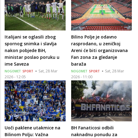
Italijani se oglasili zbog
Bilino Polje je odavno
spornog snimka i slavlja
rasprodano, u zeničkoj
nakon pobjede BiH,
Areni će biti organizovana
ministar poslao poruku u
Fan zona za gledanje
ime Saveza
baraža
Sat, 28 Mar
Sat, 28 Mar
NOGOMET
SPORT
NOGOMET
SPORT
2026 - 12:05
2026 - 11:00
Uoči paklene utakmice na
BH Fanaticosi odbili
Bilinom Polju: Važna
naknadnu ponudu za