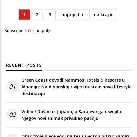
Current
1
Page
2
Page
3
Next
naprijed ››
Last
na kraj »
Pagination
page
page
page
Subscribe to bilino polje
RECENT POSTS
Green Coast dovodi Nammos Hotels & Resorts u
01
Albaniju: Na Albanskoj rivijeri nastaje nova lifestyle
destinacija
Video / Došao iz Japana, a Sarajevo ga osvojilo:
02
Njegov novi snimak privukao pažnju
Otac troje djece vodi najtežu životnu bitku: Samiru