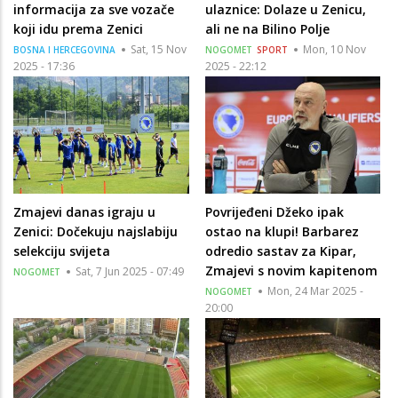
informacija za sve vozače
ulaznice: Dolaze u Zenicu,
koji idu prema Zenici
ali ne na Bilino Polje
Sat, 15 Nov
Mon, 10 Nov
BOSNA I HERCEGOVINA
NOGOMET
SPORT
2025 - 17:36
2025 - 22:12
Zmajevi danas igraju u
Povrijeđeni Džeko ipak
Zenici: Dočekuju najslabiju
ostao na klupi! Barbarez
selekciju svijeta
odredio sastav za Kipar,
Zmajevi s novim kapitenom
Sat, 7 Jun 2025 - 07:49
NOGOMET
Mon, 24 Mar 2025 -
NOGOMET
20:00