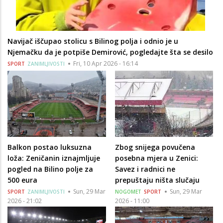
Navijač iščupao stolicu s Bilinog polja i odnio je u
Njemačku da je potpiše Demirović, pogledajte šta se desilo
Fri, 10 Apr 2026 - 16:14
SPORT
ZANIMLJIVOSTI
Balkon postao luksuzna
Zbog snijega povučena
loža: Zeničanin iznajmljuje
posebna mjera u Zenici:
pogled na Bilino polje za
Savez i radnici ne
500 eura
prepuštaju ništa slučaju
Sun, 29 Mar
Sun, 29 Mar
SPORT
ZANIMLJIVOSTI
NOGOMET
SPORT
2026 - 21:02
2026 - 11:00