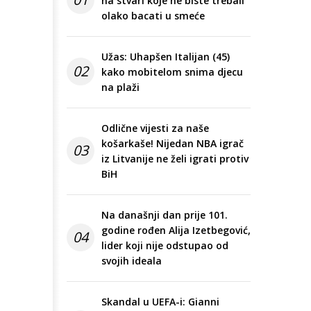
na stvari koje ne biste trebali
olako bacati u smeće
Užas: Uhapšen Italijan (45)
02
kako mobitelom snima djecu
na plaži
Odlične vijesti za naše
košarkaše! Nijedan NBA igrač
03
iz Litvanije ne želi igrati protiv
BiH
Na današnji dan prije 101.
godine rođen Alija Izetbegović,
04
lider koji nije odstupao od
svojih ideala
Skandal u UEFA-i: Gianni