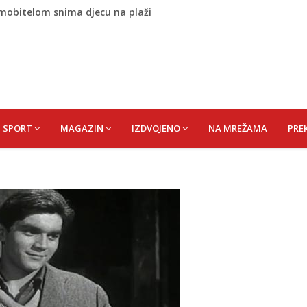
 mobitelom snima djecu na plaži
stvari koje ne biste trebali olako bacati u smeće
no ljubavnici osigurao unapređeno radno mjesto i visoku
 rođen Alija Izetbegović, lider koji nije odstupao od svojih
 Nijedan NBA igrač iz Litvanije ne želi igrati protiv BiH
SPORT
MAGAZIN
IZDVOJENO
NA MREŽAMA
PRE