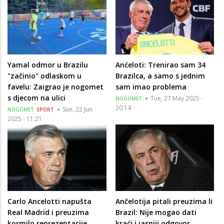
Yamal odmor u Brazilu
Anćeloti: Trenirao sam 34
"začinio" odlaskom u
Brazilca, a samo s jednim
favelu: Zaigrao je nogomet
sam imao problema
s djecom na ulici
Tue, 27 May 2025 -
NOGOMET
20:14
Sun, 22 Jun
NOGOMET
SPORT
2025 - 11:21
Carlo Ancelotti napušta
Ančelotija pitali preuzima li
Real Madrid i preuzima
Brazil: Nije mogao dati
kormilo reprezentacije
kraći i jasniji odgovor