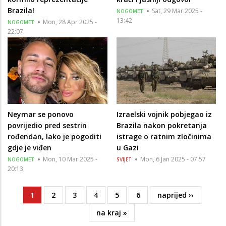
Brazila!
Sat, 29 Mar 2025 -
NOGOMET
13:42
Mon, 28 Apr 2025 -
NOGOMET
22:07
Neymar se ponovo
Izraelski vojnik pobjegao iz
povrijedio pred sestrin
Brazila nakon pokretanja
rođendan, lako je pogoditi
istrage o ratnim zločinima
gdje je viđen
u Gazi
Mon, 10 Mar 2025 -
Mon, 6 Jan 2025 - 07:57
NOGOMET
SVIJET
20:13
Current
1
Page
2
Page
3
Page
4
Page
5
Page
6
Next
naprijed ››
Pagination
page
page
Last
na kraj »
page