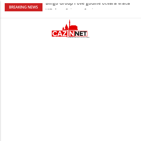
Sarajevo ipak u Mostaru igra
BREAKING NEWS
Čeferin odredio ko dijeli pravdu u 1 kolu
Premijer lige BiH
Lepa Brena pala na koncertu u Budvi
nakon kultnog zamaha nogom: "Nisi bio
na njenom koncertu ako nije pala"
Na Ahiret preselio BEKTAŠEVIĆ (HUSEIN)
HUSEIN-BEKTAŠ
Bingo Group i ove godine otvara vrata
VIP događaja građanima