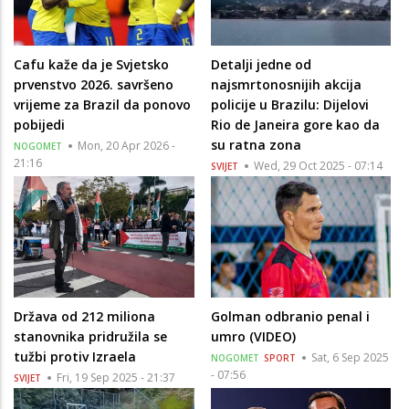
Cafu kaže da je Svjetsko
Detalji jedne od
prvenstvo 2026. savršeno
najsmrtonosnijih akcija
vrijeme za Brazil da ponovo
policije u Brazilu: Dijelovi
pobijedi
Rio de Janeira gore kao da
su ratna zona
Mon, 20 Apr 2026 -
NOGOMET
21:16
Wed, 29 Oct 2025 - 07:14
SVIJET
Država od 212 miliona
Golman odbranio penal i
stanovnika pridružila se
umro (VIDEO)
tužbi protiv Izraela
Sat, 6 Sep 2025
NOGOMET
SPORT
- 07:56
Fri, 19 Sep 2025 - 21:37
SVIJET