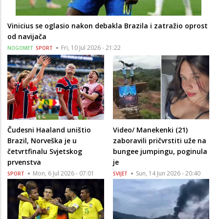
Vinicius se oglasio nakon debakla Brazila i zatražio oprost
od navijača
Fri, 10 Jul 2026 - 21:22
NOGOMET
SPORT
Čudesni Haaland uništio
Video/ Manekenki (21)
Brazil, Norveška je u
zaboravili pričvrstiti uže na
četvrtfinalu Svjetskog
bungee jumpingu, poginula
prvenstva
je
Mon, 6 Jul 2026 - 07:01
Sun, 14 Jun 2026 - 20:40
SPORT
SVIJET