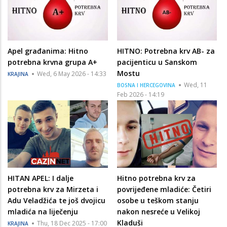
Apel građanima: Hitno
HITNO: Potrebna krv AB- za
potrebna krvna grupa A+
pacijenticu u Sanskom
Mostu
Wed, 6 May 2026 - 14:33
KRAJINA
Wed, 11
BOSNA I HERCEGOVINA
Feb 2026 - 14:19
HITAN APEL: I dalje
Hitno potrebna krv za
potrebna krv za Mirzeta i
povrijeđene mladiće: Četiri
Adu Veladžića te još dvojicu
osobe u teškom stanju
mladića na liječenju
nakon nesreće u Velikoj
Kladuši
Thu, 18 Dec 2025 - 17:00
KRAJINA