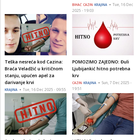
Tue, 16 Dec
BIHAĆ
CAZIN
KRAJINA
2025 - 19:03
Teška nesreća kod Cazina:
POMOZIMO ZAJEDNO: Đuli
Braća Veladžić u kritičnom
Ljubijankić hitno potrebna
stanju, upućen apel za
krv
darivanje krvi
Sun, 7 Dec 2025 -
CAZIN
KRAJINA
19:51
Tue, 16 Dec 2025 - 09:55
KRAJINA