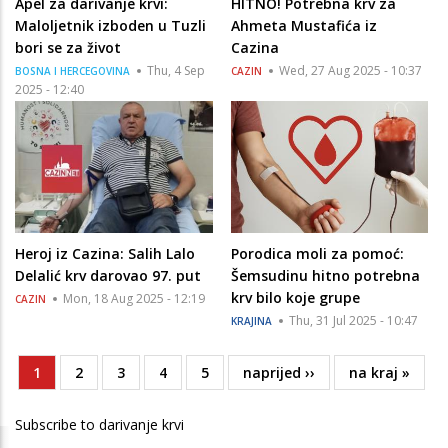
Apel za darivanje krvi:
HITNO! Potrebna krv za
Maloljetnik izboden u Tuzli
Ahmeta Mustafića iz
bori se za život
Cazina
Thu, 4 Sep
Wed, 27 Aug 2025 - 10:37
BOSNA I HERCEGOVINA
CAZIN
2025 - 12:40
Heroj iz Cazina: Salih Lalo
Porodica moli za pomoć:
Delalić krv darovao 97. put
Šemsudinu hitno potrebna
krv bilo koje grupe
Mon, 18 Aug 2025 - 12:19
CAZIN
Thu, 31 Jul 2025 - 10:47
KRAJINA
Current
1
Page
2
Page
3
Page
4
Page
5
Next
naprijed ››
Last
na kraj »
Pagination
page
page
page
Subscribe to darivanje krvi