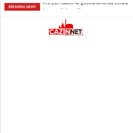
Šta je Vučić prešutio Zelenskom?
BREAKING NEWS
Putinovo ime nije smio da izgovori
Šta se dešava u Europi? Dron iz
Rumunije ušao u Bugarsku i eksplodirao
kod gasovoda
Ribari pronašli kosti na isušenom dnu
Save, podsjećaju na ljudske
Sud zaustavio Trumpov plan za veliku
plesnu dvoranu u Bijeloj kući
Prvi put nakon 40 godina Amerika ostala
bez saudijske nafte