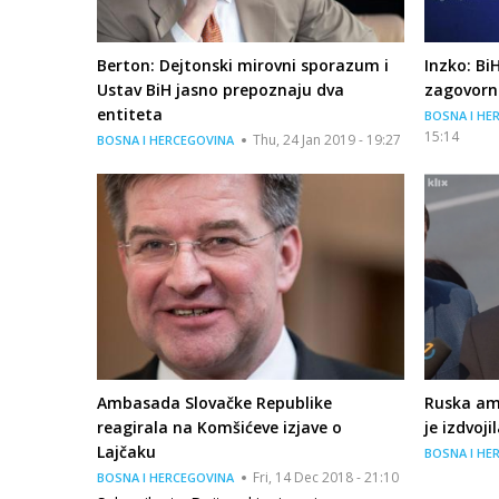
Berton: Dejtonski mirovni sporazum i
Inzko: Bi
Ustav BiH jasno prepoznaju dva
zagovorni
entiteta
BOSNA I HE
15:14
Thu, 24 Jan 2019 - 19:27
BOSNA I HERCEGOVINA
Ambasada Slovačke Republike
Ruska am
reagirala na Komšićeve izjave o
je izdvoj
Lajčaku
BOSNA I HE
Fri, 14 Dec 2018 - 21:10
BOSNA I HERCEGOVINA