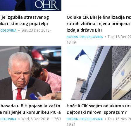
H je izgubila strastvenog
Odluka CIK BiH je finalizacija r
ka i istinskog prijatelja
ratnih zločina i njena primjena 
izdaja države BiH
Sun, 23 Dec 2018 -
RCEGOVINA
Tue, 18 Dec 2
BOSNA I HERCEGOVINA
13:49
basada u BiH pojasnila zašto
Hoće li CIK svojim odlukama uru
ila mišljenje u komunikeu PIC-a
Dejtonski mirovni sporazum?
Wed, 5 Dec 2018 - 17:53
Thu, 15 Nov 2
RCEGOVINA
BOSNA I HERCEGOVINA
19:31