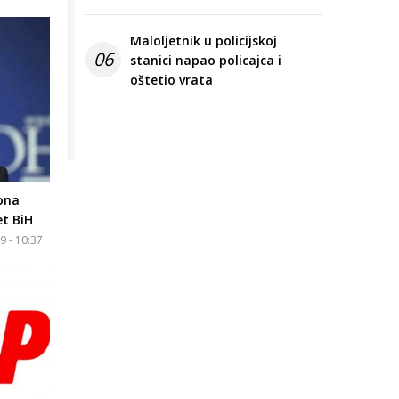
Maloljetnik u policijskoj
06
stanici napao policajca i
oštetio vrata
ona
et BiH
9 - 10:37