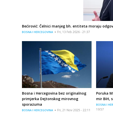
Bećirović: Čelnici manjeg bh. entiteta moraju odg
Fri, 13 Feb 2026 - 21:37
BOSNA I HERCEGOVINA
Bosna i Hercegovina bez originalnog
Poruka Ma
primjerka Dejtonskog mirovnog
mir BiH, 
sporazuma
BOSNA I HE
19:57
Fri, 21 Nov 2025 - 22:11
BOSNA I HERCEGOVINA