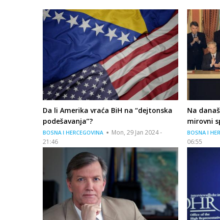
Da li Amerika vraća BiH na “dejtonska
Na današ
podešavanja”?
mirovni 
Mon, 29 Jan 2024 -
BOSNA I HERCEGOVINA
BOSNA I HE
21:46
06:55