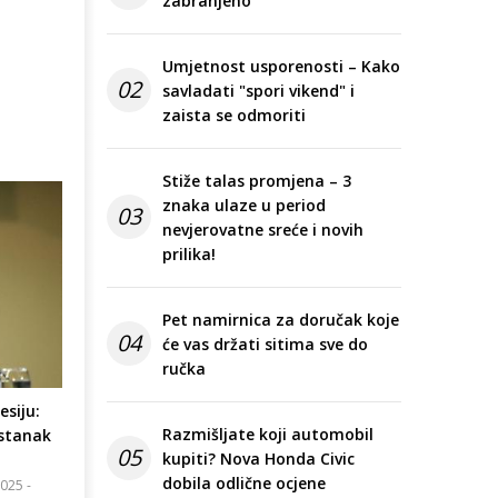
zabranjeno
Umjetnost usporenosti – Kako
02
savladati "spori vikend" i
zaista se odmoriti
Stiže talas promjena – 3
znaka ulaze u period
03
nevjerovatne sreće i novih
prilika!
Pet namirnica za doručak koje
04
će vas držati sitima sve do
ručka
esiju:
Razmišljate koji automobil
astanak
05
kupiti? Nova Honda Civic
dobila odlične ocjene
025 -