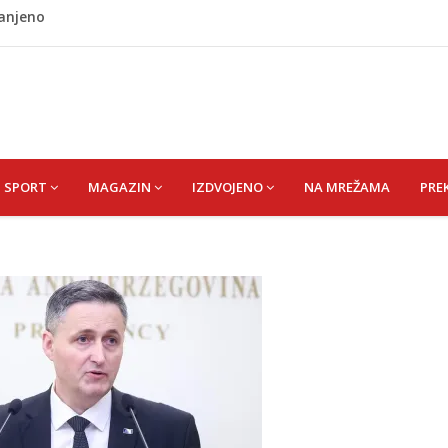
ladati "spori vikend" i zaista se odmoriti
napao policajca i oštetio vrata
i? Nova Honda Civic dobila odlične ocjene
 vas držati sitima sve do ručka
ranjeno
SPORT
MAGAZIN
IZDVOJENO
NA MREŽAMA
PRE