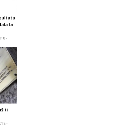
ezultata
bila bi
018 -
šiti
018 -