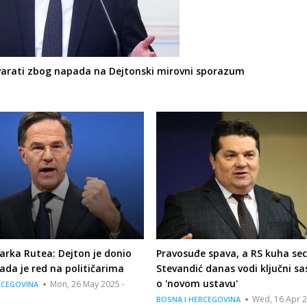
ovarati zbog napada na Dejtonski mirovni sporazum
rka Rutea: Dejton je donio
Pravosuđe spava, a RS kuha sec
sada je red na političarima
Stevandić danas vodi ključni s
o 'novom ustavu'
Mon, 26 May 2025 -
RCEGOVINA
Wed, 16 Apr 2
BOSNA I HERCEGOVINA