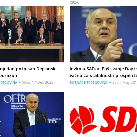
08:56
nji dan potpisan Dejtonski
Inzko u SAD-u: Poštivanje Dayt
sporazum
važno za stabilnost i prosperit
Wed, 14 Dec 2022 -
Sat, 4 May 201
RCEGOVINA
BOSNA I HERCEGOVINA