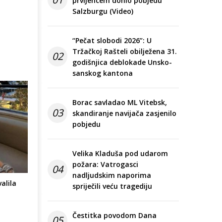
prvijencem donio pobjedu
Salzburgu (Video)
“Pečat slobodi 2026”: U
Tržačkoj Rašteli obilježena 31.
02
godišnjica deblokade Unsko-
sanskog kantona
Borac savladao ML Vitebsk,
03
skandiranje navijača zasjenilo
pobjedu
Velika Kladuša pod udarom
požara: Vatrogasci
04
nadljudskim naporima
alila
spriječili veću tragediju
Čestitka povodom Dana
05