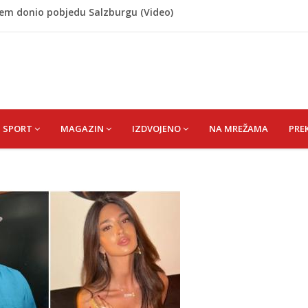
cem donio pobjedu Salzburgu (Video)
 Rašteli obilježena 31. godišnjica deblokade Unsko-sanskog
re, gradonačelnik Kelna pokrenuo istragu
azina
a: Vatrogasci nadljudskim naporima spriječili veću
SPORT
MAGAZIN
IZDVOJENO
NA MREŽAMA
PRE