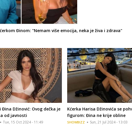
kćerkom Đinom: "Nemam više emocija, neka je živa i zdrava"
i Đina Džinović: Ovog dečka je
Kćerka Harisa Džinovića se pohv
la od javnosti
figurom: Đina ne krije obline
Tue, 15 Oct 2024 - 11:49
Sun, 21 Jul 2024 - 13:03
SHOWBIZZ