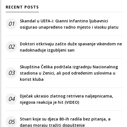
RECENT POSTS
Skandal u UEFA-i: Gianni Infantino ljubavnici
01
osigurao unapređeno radno mjesto i visoku platu
Doktori otkrivaju zašto duže spavanje vikendom ne
02
nadoknađuje izgubljeni san
Skupština Čelika podržala izgradnju Nacionalnog
03
stadiona u Zenici, ali pod određenim uslovima u
korist kluba
Dječak ukrasio zlatnog retrivera naljepnicama,
04
njegova reakcija je hit (VIDEO)
Stvari koje su djeca 80-ih radila bez pitanja, a
05
danas moraju tražiti dopuštenje