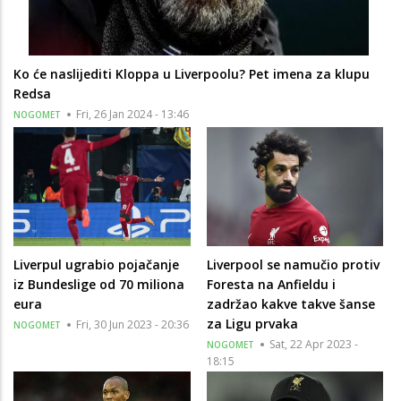
Ko će naslijediti Kloppa u Liverpoolu? Pet imena za klupu
Redsa
Fri, 26 Jan 2024 - 13:46
NOGOMET
Liverpul ugrabio pojačanje
Liverpool se namučio protiv
iz Bundeslige od 70 miliona
Foresta na Anfieldu i
eura
zadržao kakve takve šanse
za Ligu prvaka
Fri, 30 Jun 2023 - 20:36
NOGOMET
Sat, 22 Apr 2023 -
NOGOMET
18:15