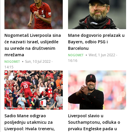
Nogometaš Liverpoola sina
Mane dogovorio prelazak u
će nazvati Israel, uslijedile
Bayern, odbio PSG i
su uvrede na društvenim
Barcelonu
mrežama
Wed, 1 Jun 2022 -
NOGOMET
16:16
Sun, 10 Jul 2022 -
NOGOMET
14:15
Sadio Mane odigrao
Liverpool slavio u
posljednju utakmicu za
Southamptonu, odluka o
Liverpool: Hvala treneru,
prvaku Engleske pada u