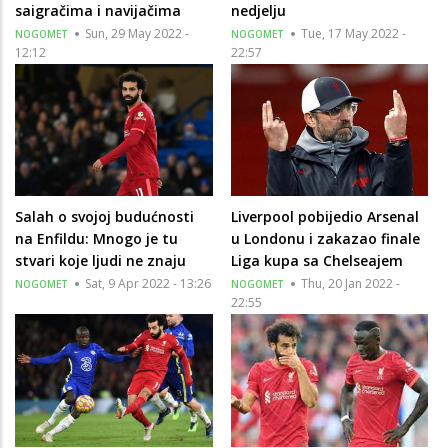
saigračima i navijačima
nedjelju
Sun, 29 May 2022 -
Tue, 17 May 2022 -
NOGOMET
NOGOMET
12:12
22:57
Salah o svojoj budućnosti
Liverpool pobijedio Arsenal
na Enfildu: Mnogo je tu
u Londonu i zakazao finale
stvari koje ljudi ne znaju
Liga kupa sa Chelseajem
Sat, 9 Apr 2022 - 13:26
Thu, 20 Jan 2022 -
NOGOMET
NOGOMET
22:55