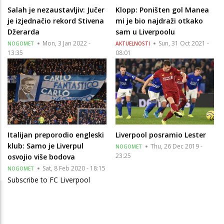
Salah je nezaustavljiv: Jučer
Klopp: Poništen gol Manea
je izjednačio rekord Stivena
mi je bio najdraži otkako
Džerarda
sam u Liverpoolu
Mon, 3 Jan 2022 -
Sun, 31 Oct 2021 -
NOGOMET
AKTUELNOSTI
13:35
08:01
Italijan preporodio engleski
Liverpool posramio Lester
klub: Samo je Liverpul
Thu, 26 Dec 2019 -
NOGOMET
23:25
osvojio više bodova
Sat, 8 Feb 2020 - 18:15
NOGOMET
Subscribe to FC Liverpool