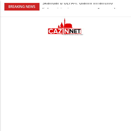
Kuhar otkrio kako pripremiti jaja
BREAKING NEWS
savršenog okusa bez korištenja tave
Stvari koje su djeca 80-ih radila bez
pitanja, a danas moraju tražiti
dopuštenje
Dječak ukrasio zlatnog retrivera
naljepnicama, njegova reakcija je hit
(VIDEO)
Skupština Čelika podržala izgradnju
Nacionalnog stadiona u Zenici, ali pod
određenim uslovima u korist kluba
Skandal u UEFA-i: Gianni Infantino
ljubavnici osigurao unapređeno radno
mjesto i visoku platu