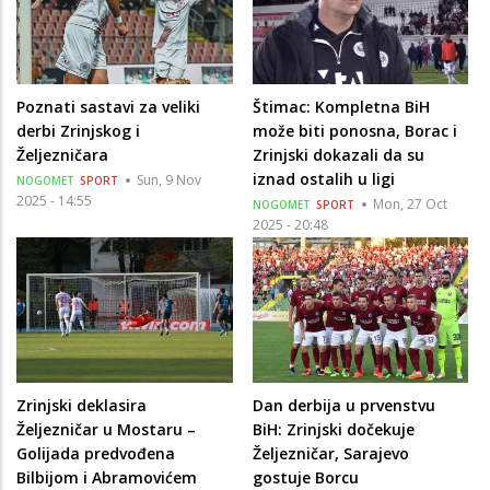
Poznati sastavi za veliki
Štimac: Kompletna BiH
derbi Zrinjskog i
može biti ponosna, Borac i
Željezničara
Zrinjski dokazali da su
iznad ostalih u ligi
Sun, 9 Nov
NOGOMET
SPORT
2025 - 14:55
Mon, 27 Oct
NOGOMET
SPORT
2025 - 20:48
Zrinjski deklasira
Dan derbija u prvenstvu
Željezničar u Mostaru –
BiH: Zrinjski dočekuje
Golijada predvođena
Željezničar, Sarajevo
Bilbijom i Abramovićem
gostuje Borcu