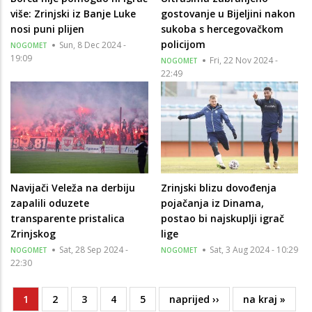
više: Zrinjski iz Banje Luke
gostovanje u Bijeljini nakon
nosi puni plijen
sukoba s hercegovačkom
policijom
Sun, 8 Dec 2024 -
NOGOMET
19:09
Fri, 22 Nov 2024 -
NOGOMET
22:49
Navijači Veleža na derbiju
Zrinjski blizu dovođenja
zapalili oduzete
pojačanja iz Dinama,
transparente pristalica
postao bi najskuplji igrač
Zrinjskog
lige
Sat, 28 Sep 2024 -
Sat, 3 Aug 2024 - 10:29
NOGOMET
NOGOMET
22:30
Current
1
Page
2
Page
3
Page
4
Page
5
Next
naprijed ››
Last
na kraj »
Pagination