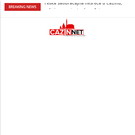
Ovo je 24-godišnji mladić koji je izgubio
BREAKING NEWS
život u rijeci Krivaji kod Zavidovića
Na Ahiret preselio LJUBIJANKIĆ (Hasan)
REDŽEP
Na Ahiret preselio HALILOVIĆ (Smajil)
SEJAD
Sutra dženaza Hamdiji Šahinoviću iz
Bosanske Krupe, kojeg je usmrtila
supruga
Teška saobraćajna nesreća u Cazinu,
policija na mjestu događaja