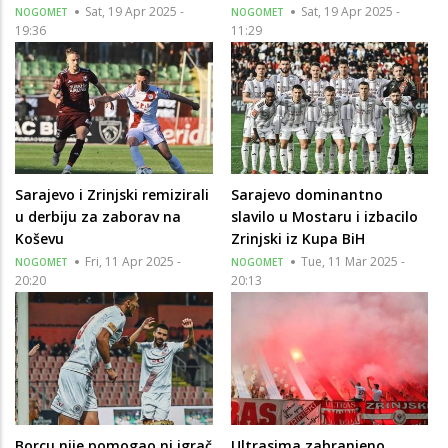
Sat, 19 Apr 2025 -
Sat, 19 Apr 2025 -
NOGOMET
NOGOMET
19:36
11:29
Sarajevo i Zrinjski remizirali
Sarajevo dominantno
u derbiju za zaborav na
slavilo u Mostaru i izbacilo
Koševu
Zrinjski iz Kupa BiH
Fri, 11 Apr 2025 -
Tue, 11 Mar 2025 -
NOGOMET
NOGOMET
20:20
20:13
Borcu nije pomogao ni igrač
Ultrasima zabranjeno