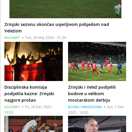
Zrinjski sezonu okončao uvjerljivom pobjedom nad
Veležom
Tue, 26 May 2026 - 21:20
NOGOMET
Disciplinska komisija
Zrinjski i Velež podijelili
podijelila kazne: Zrinjski
bodove u velikom
najgore prošao
mostarskom derbiju
Fri, 26 Dec 2025 -
Sun, 7 Dec
NOGOMET
BOSNA I HERCEGOVINA
18:55
2025 - 18:02