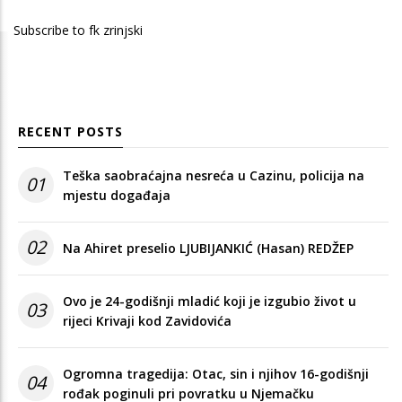
page
page
page
Subscribe to fk zrinjski
RECENT POSTS
Teška saobraćajna nesreća u Cazinu, policija na
01
mjestu događaja
02
Na Ahiret preselio LJUBIJANKIĆ (Hasan) REDŽEP
Ovo je 24-godišnji mladić koji je izgubio život u
03
rijeci Krivaji kod Zavidovića
Ogromna tragedija: Otac, sin i njihov 16-godišnji
04
rođak poginuli pri povratku u Njemačku