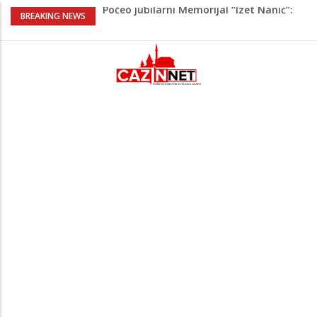
Počeo jubilarni Memorijal “Izet Nanić”:
BREAKING NEWS
Bužim devet dana u znaku futsala i
sjećanja.
Evo šta piše u zahtjevu za ponovno
uvođenje sankcija političarima u RS-u
Četvrto ljeto zaredom Trg slobode
postaje Naše mjesto - Bingo Ljetno kino
Tuzla
Na Ahiret preselio Veladžić (Abid)
Muhamed
U Americi na Ahiret preselila Dervišević
(r. Aličajić, otac Muharem) Mine