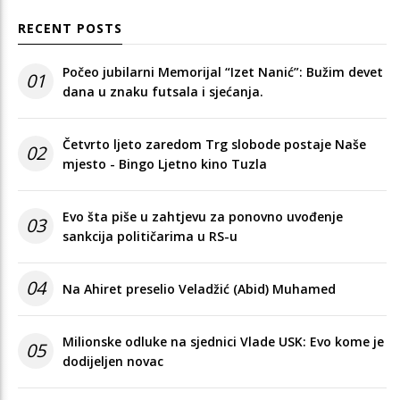
RECENT POSTS
Počeo jubilarni Memorijal “Izet Nanić”: Bužim devet
01
dana u znaku futsala i sjećanja.
Četvrto ljeto zaredom Trg slobode postaje Naše
02
mjesto - Bingo Ljetno kino Tuzla
Evo šta piše u zahtjevu za ponovno uvođenje
03
sankcija političarima u RS-u
04
Na Ahiret preselio Veladžić (Abid) Muhamed
Milionske odluke na sjednici Vlade USK: Evo kome je
05
dodijeljen novac