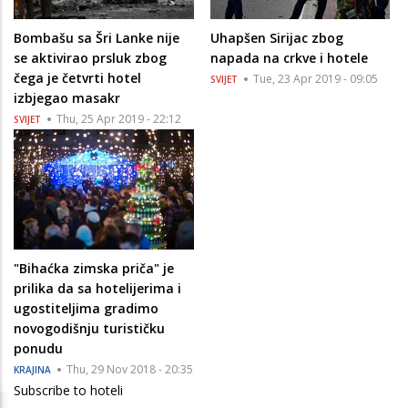
Bombašu sa Šri Lanke nije
Uhapšen Sirijac zbog
se aktivirao prsluk zbog
napada na crkve i hotele
čega je četvrti hotel
Tue, 23 Apr 2019 - 09:05
SVIJET
izbjegao masakr
Thu, 25 Apr 2019 - 22:12
SVIJET
"Bihaćka zimska priča" je
prilika da sa hotelijerima i
ugostiteljima gradimo
novogodišnju turističku
ponudu
Thu, 29 Nov 2018 - 20:35
KRAJINA
Subscribe to hoteli