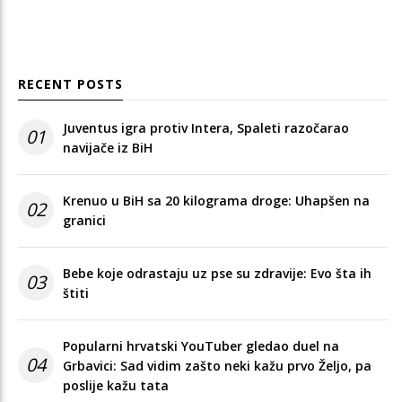
RECENT POSTS
Juventus igra protiv Intera, Spaleti razočarao
01
navijače iz BiH
Krenuo u BiH sa 20 kilograma droge: Uhapšen na
02
granici
Bebe koje odrastaju uz pse su zdravije: Evo šta ih
03
štiti
Popularni hrvatski YouTuber gledao duel na
04
Grbavici: Sad vidim zašto neki kažu prvo Željo, pa
poslije kažu tata