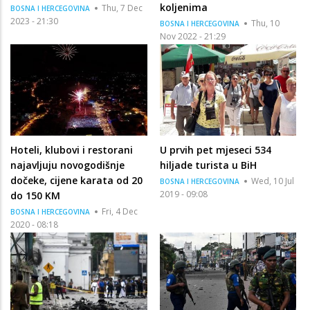
koljenima
Thu, 7 Dec
BOSNA I HERCEGOVINA
2023 - 21:30
Thu, 10
BOSNA I HERCEGOVINA
Nov 2022 - 21:29
Hoteli, klubovi i restorani
U prvih pet mjeseci 534
najavljuju novogodišnje
hiljade turista u BiH
dočeke, cijene karata od 20
Wed, 10 Jul
BOSNA I HERCEGOVINA
2019 - 09:08
do 150 KM
Fri, 4 Dec
BOSNA I HERCEGOVINA
2020 - 08:18