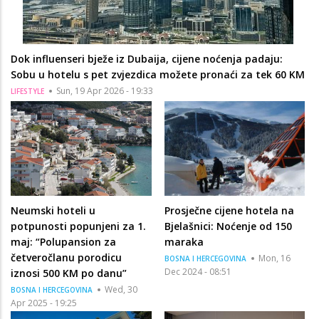
Dok influenseri bježe iz Dubaija, cijene noćenja padaju:
Sobu u hotelu s pet zvjezdica možete pronaći za tek 60 KM
Sun, 19 Apr 2026 - 19:33
LIFESTYLE
Neumski hoteli u
Prosječne cijene hotela na
potpunosti popunjeni za 1.
Bjelašnici: Noćenje od 150
maj: “Polupansion za
maraka
četveročlanu porodicu
Mon, 16
BOSNA I HERCEGOVINA
Dec 2024 - 08:51
iznosi 500 KM po danu”
Wed, 30
BOSNA I HERCEGOVINA
Apr 2025 - 19:25