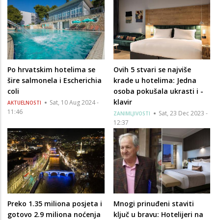
Po hrvatskim hotelima se
Ovih 5 stvari se najviše
šire salmonela i Escherichia
krade u hotelima: Jedna
coli
osoba pokušala ukrasti i -
klavir
Sat, 10 Aug 2024 -
AKTUELNOSTI
11:46
Sat, 23 Dec 2023 -
ZANIMLJIVOSTI
12:37
Preko 1.35 miliona posjeta i
Mnogi prinuđeni staviti
gotovo 2.9 miliona noćenja
ključ u bravu: Hotelijeri na