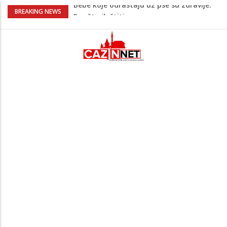
Krenuo u BiH sa 20 kilograma droge:
BREAKING NEWS
Uhapšen na granici
Juventus igra protiv Intera, Spaleti
razočarao navijače iz BiH
Užas: Uhapšen Italijan (45) kako
mobitelom snima djecu na plaži
Čistite dom? Obratite pažnju na stvari
koje ne biste trebali olako bacati u
smeće
Bebe koje odrastaju uz pse su zdravije:
Evo šta ih štiti