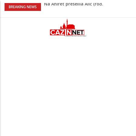
Na Ahiret preselila Alić (rođ.
BREAKING NEWS
Kahrimanović) Kadira
Heroji se ne zaboravljaju –
motomaraton stigao u Bosanski
Petrovac
Video/ Severina prekinula koncert i
poslala poruku o Srebrenici: Kad svi
priznamo genocid, bit ćemo sretne i
vesele države
Na Ahiret preselio RAMIĆ (SAFETA) SENAD
Kratak predah od vrućina, zatim opet
'pržionica': BH Meteo najavljuje novi
toplotni val