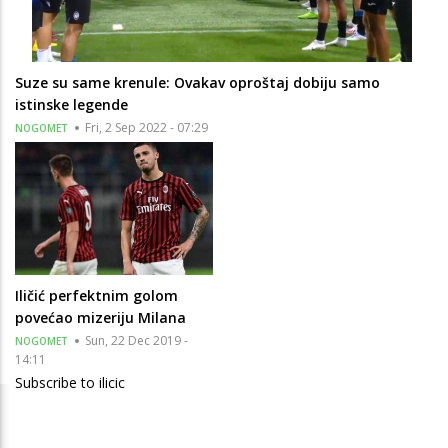
Suze su same krenule: Ovakav oproštaj dobiju samo
istinske legende
Fri, 2 Sep 2022 - 07:29
NOGOMET
Iličić perfektnim golom
povećao mizeriju Milana
Sun, 22 Dec 2019 -
NOGOMET
14:11
Subscribe to ilicic