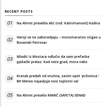
RECENT POSTS
01
Na Ahiret preselila Alić (rođ. Kahrimanović) Kadira
Heroji se ne zaboravljaju – motomaraton stigao u
02
Bosanski Petrovac
Mladić iz Mostara odlučio da sam prefarba
03
pješački prelaz: Kad neće grad, mora neko
Kratak predah od vrućina, zatim opet 'pržionica':
04
BH Meteo najavljuje novi toplotni val
05
Na Ahiret preselio RAMIĆ (SAFETA) SENAD