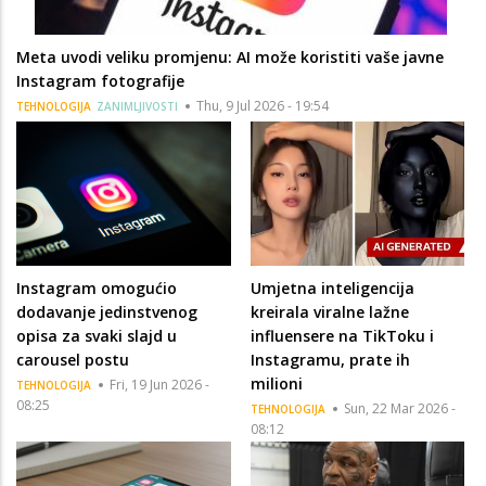
Meta uvodi veliku promjenu: AI može koristiti vaše javne
Instagram fotografije
Thu, 9 Jul 2026 - 19:54
TEHNOLOGIJA
ZANIMLJIVOSTI
Instagram omogućio
Umjetna inteligencija
dodavanje jedinstvenog
kreirala viralne lažne
opisa za svaki slajd u
influensere na TikToku i
carousel postu
Instagramu, prate ih
milioni
Fri, 19 Jun 2026 -
TEHNOLOGIJA
08:25
Sun, 22 Mar 2026 -
TEHNOLOGIJA
08:12