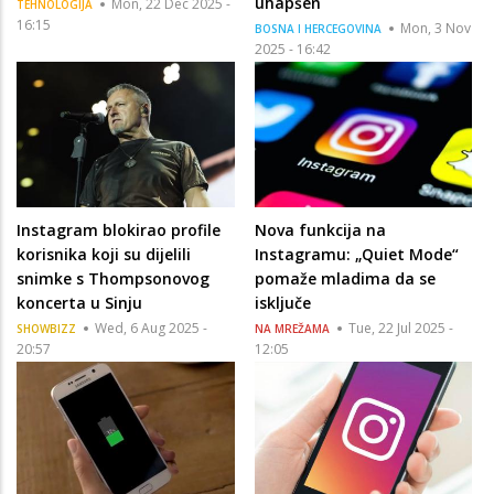
uhapšen
Mon, 22 Dec 2025 -
TEHNOLOGIJA
16:15
Mon, 3 Nov
BOSNA I HERCEGOVINA
2025 - 16:42
Instagram blokirao profile
Nova funkcija na
korisnika koji su dijelili
Instagramu: „Quiet Mode“
snimke s Thompsonovog
pomaže mladima da se
koncerta u Sinju
isključe
Wed, 6 Aug 2025 -
Tue, 22 Jul 2025 -
SHOWBIZZ
NA MREŽAMA
20:57
12:05