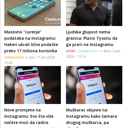
Masovno "curenje"
Ljudska glupost nema
podataka na Instagramu:
granica: Platio Tysonu da
Hakeri ukrali lične podatke
ga prati na Instagramu
preko 17 miliona korisnika
Mon, 5 Jan
SPORT
ZANIMLJIVOSTI
2026 - 13:14
Sun, 11 Jan 2026 -
TEHNOLOGIJA
10:47
Nove promjene na
Muškarac objavio na
Instagramu: Evo šta više
Instagramu kako šamara
nećete moći da radite
drugog muškarca, pa