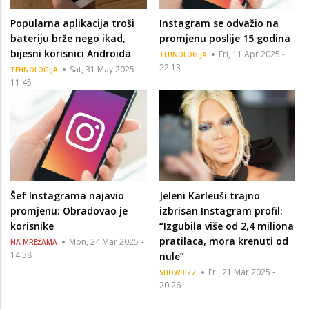
Popularna aplikacija troši
Instagram se odvažio na
bateriju brže nego ikad,
promjenu poslije 15 godina
bijesni korisnici Androida
Fri, 11 Apr 2025 -
TEHNOLOGIJA
22:13
Sat, 31 May 2025 -
TEHNOLOGIJA
11:45
Šef Instagrama najavio
Jeleni Karleuši trajno
promjenu: Obradovao je
izbrisan Instagram profil:
korisnike
“Izgubila više od 2,4 miliona
pratilaca, mora krenuti od
Mon, 24 Mar 2025 -
NA MREŽAMA
14:38
nule”
Fri, 21 Mar 2025 -
SHOWBIZZ
20:26