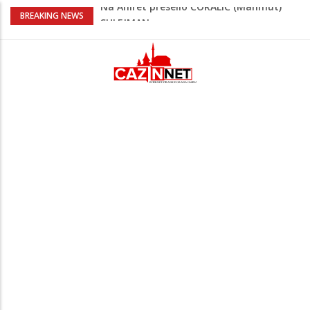
Kafa, umjetnost i Alajbegović: Juventus
BREAKING NEWS
objavio spektakularan video
Poznat termin dženaze NADAREVIĆ
ŠEFIKU
Na Ahiret preselila SAMARDŽIĆ (rođ.
Čizmić) AJIŠA
Na Ahiret preselila DERVIŠEVIĆ (rođ.
ALIČAJIĆ) MINE
Na Ahiret preselio ĆORALIĆ (Mahmut)
SULEJMAN