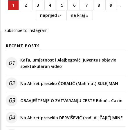
Current
1
Page
2
Page
3
Page
4
Page
5
Page
6
Page
7
Page
8
Page
9
…
Pagination
page
Next
naprijed ››
Last
na kraj »
page
page
Subscribe to instagram
RECENT POSTS
Kafa, umjetnost i Alajbegović: Juventus objavio
01
spektakularan video
02
Na Ahiret preselio ĆORALIĆ (Mahmut) SULEJMAN
03
OBAVJEŠTENJE O ZATVARANJU CESTE Bihać - Cazin
04
Na Ahiret preselila DERVIŠEVIĆ (rođ. ALIČAJIĆ) MINE