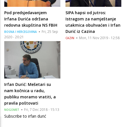
Pod predsjedavanjem
SIPA hapsi od jutros:
Irfana Durića održana
Istragom za namještanje
redovna skupština NS FBiH
utakmica obuhvaćen i Irfan
Durić iz Cazina
Fri, 25 Sep
BOSNA I HERCEGOVINA
2020 - 20:21
Mon, 11 Nov 2019 - 12:58
CAZIN
Irfan Durić: Mešetari su
nam kočnica u radu,
publiku moramo vratiti, a
pravila poštovati
Fri, 7 Dec 2018 - 15:13
NOGOMET
Subscribe to irfan durić