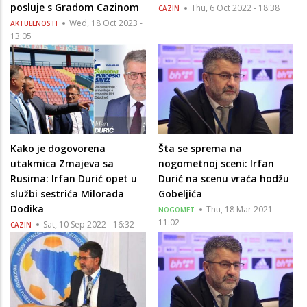
posluje s Gradom Cazinom
Thu, 6 Oct 2022 - 18:38
CAZIN
Wed, 18 Oct 2023 -
AKTUELNOSTI
13:05
Kako je dogovorena
Šta se sprema na
utakmica Zmajeva sa
nogometnoj sceni: Irfan
Rusima: Irfan Durić opet u
Durić na scenu vraća hodžu
službi sestrića Milorada
Gobeljića
Dodika
Thu, 18 Mar 2021 -
NOGOMET
11:02
Sat, 10 Sep 2022 - 16:32
CAZIN