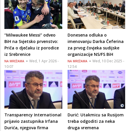
“Milwaukee Messi” odveo
Donesena odluka o
BiH na Svjetsko prvenstvo:
imenovanju Darka Čeferina
Priča o dječaku iz porodice
za prvog čovjeka sudijske
iz Srebrenice
organizacije NS/FS BiH
Wed, 1 Apr 2026 -
Wed, 10 Dec 2025 -
NA MREŽAMA
NA MREŽAMA
10:07
12:54
Transparency International
Durić: Utakmicu sa Rusijom
prijavio zastupnika Irfana
treba odgoditi za neka
Durića, njegova firma
druga vremena