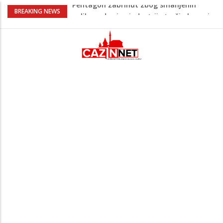
U FBiH nema jedinstvene evidencije o
BREAKING NEWS
povučenom mesu, inspektori za pola
godine izrekli 48.000 KM kazni
Temperature danas do 38 stepeni: U
dijelovima BiH moguća kratkotrajna kiša
Netanyahu definitivno odbio plan SAD-a:
Nema povlačenja dok Hamas ne položi
oružje
Nema lijeka u onome što je zabranjeno
Pentagon zabrinut zbog smanjenih
zaliha, od vojne industrije traži ubrzanje
proizvodnje