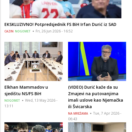
EKSKLUZIVNO! Potpredsjednik FS BiH Irfan Durić iz SAD
Fri, 26 Jun 2026 - 16:52
CAZIN
NOGOMET
Elkhan Mammadov u
(VIDEO) Durić kaže da su
sjedištu NS/FS BiH
Zmajevi na putovanjima
imali uslove kao Njemačka
Wed, 13 May 2026 -
NOGOMET
13:11
ili Švicarska
Tue, 7 Apr 2026 -
NA MREŽAMA
06:43