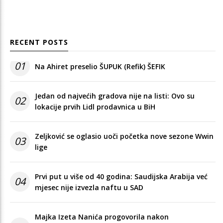
RECENT POSTS
01
Na Ahiret preselio ŠUPUK (Refik) ŠEFIK
Jedan od najvećih gradova nije na listi: Ovo su
02
lokacije prvih Lidl prodavnica u BiH
Zeljković se oglasio uoči početka nove sezone Wwin
03
lige
Prvi put u više od 40 godina: Saudijska Arabija već
04
mjesec nije izvezla naftu u SAD
Majka Izeta Nanića progovorila nakon