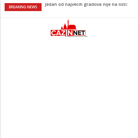
Jedan od najvećih gradova nije na listi:
BREAKING NEWS
Ovo su lokacije prvih Lidl prodavnica u
BiH
Na Ahiret preselio ŠUPUK (Refik) ŠEFIK
Majka Izeta Nanića progovorila nakon
obilježavanja godišnjice: "Doživjela sam
poniženje na mjestu gdje se odaje
počast mom sinu"
Prvi put u više od 40 godina: Saudijska
Arabija već mjesec nije izvezla naftu u
SAD
Zeljković se oglasio uoči početka nove
sezone Wwin lige