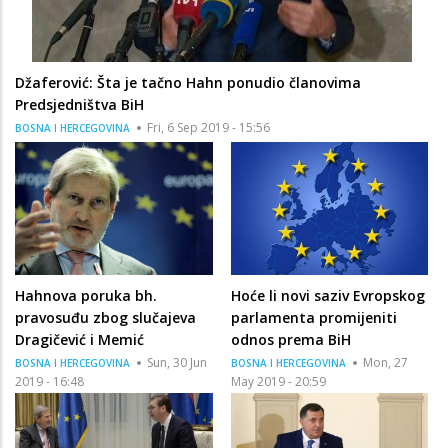
Džaferović: Šta je tačno Hahn ponudio članovima
Predsjedništva BiH
Fri, 6 Sep 2019 - 15:56
BOSNA I HERCEGOVINA
Hahnova poruka bh.
Hoće li novi saziv Evropskog
pravosuđu zbog slučajeva
parlamenta promijeniti
Dragičević i Memić
odnos prema BiH
Sun, 30 Jun
Mon, 27
BOSNA I HERCEGOVINA
BOSNA I HERCEGOVINA
2019 - 16:48
May 2019 - 20:59