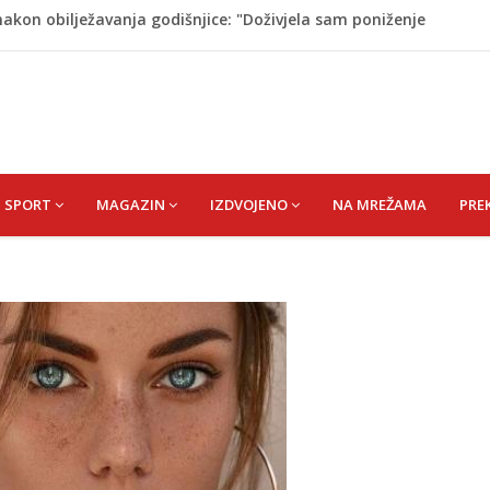
akon obilježavanja godišnjice: "Doživjela sam poniženje
 mom sinu"
dijska Arabija već mjesec nije izvezla naftu u SAD
on pada sa tobogana: Vlada šalje avion po njega
tokom dojenja: Izazov s kojim se susreću mnoge mame
 Krajini narednih dana
SPORT
MAGAZIN
IZDVOJENO
NA MREŽAMA
PRE