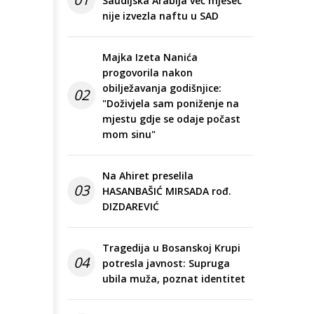
Saudijska Arabija već mjesec
nije izvezla naftu u SAD
Majka Izeta Nanića
progovorila nakon
obilježavanja godišnjice:
02
"Doživjela sam poniženje na
mjestu gdje se odaje počast
mom sinu"
Na Ahiret preselila
03
HASANBAŠIĆ MIRSADA rođ.
DIZDAREVIĆ
Tragedija u Bosanskoj Krupi
04
potresla javnost: Supruga
ubila muža, poznat identitet