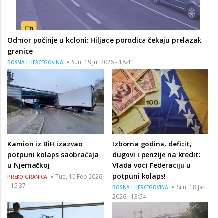
Odmor počinje u koloni: Hiljade porodica čekaju prelazak
granice
Sun, 19 Jul 2026 - 18:41
BOSNA I HERCEGOVINA
Kamion iz BiH izazvao
Izborna godina, deficit,
potpuni kolaps saobraćaja
dugovi i penzije na kredit:
u Njemačkoj
Vlada vodi Federaciju u
potpuni kolaps!
Tue, 10 Feb 2026
PREKO GRANICA
- 15:37
Sun, 18 Jan
BOSNA I HERCEGOVINA
2026 - 13:54