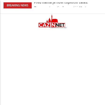
Pojačan saobraćaj i gužve na granicama:
BREAKING NEWS
Na pojedinim prijelazima kolone već od
jutarnjih sati
Teška saobraćajna nesreća u Cazinu,
policija na mjestu događaja
Ovo je 24-godišnji mladić koji je izgubio
život u rijeci Krivaji kod Zavidovića
Na Ahiret preselio LJUBIJANKIĆ (Hasan)
REDŽEP
Pred nama je novi toplotni talas:
Temperature će dosezati i 41 stepen