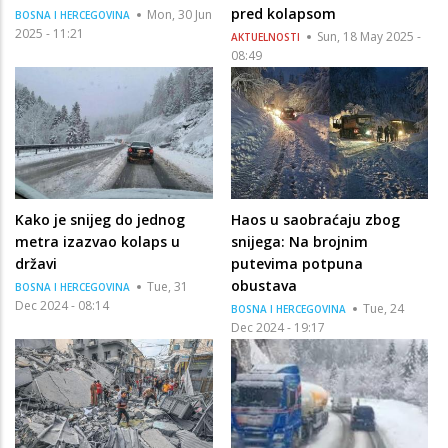
pred kolapsom
Mon, 30 Jun
BOSNA I HERCEGOVINA
2025 - 11:21
Sun, 18 May 2025 -
AKTUELNOSTI
08:49
Kako je snijeg do jednog
Haos u saobraćaju zbog
metra izazvao kolaps u
snijega: Na brojnim
državi
putevima potpuna
obustava
Tue, 31
BOSNA I HERCEGOVINA
Dec 2024 - 08:14
Tue, 24
BOSNA I HERCEGOVINA
Dec 2024 - 19:17