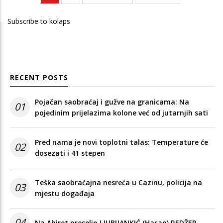
page
page
page
Subscribe to kolaps
RECENT POSTS
Pojačan saobraćaj i gužve na granicama: Na
01
pojedinim prijelazima kolone već od jutarnjih sati
Pred nama je novi toplotni talas: Temperature će
02
dosezati i 41 stepen
Teška saobraćajna nesreća u Cazinu, policija na
03
mjestu događaja
04
Na Ahiret preselio LJUBIJANKIĆ (Hasan) REDŽEP