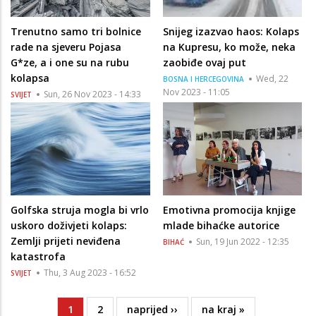
Trenutno samo tri bolnice
Snijeg izazvao haos: Kolaps
rade na sjeveru Pojasa
na Kupresu, ko može, neka
G*ze, a i one su na rubu
zaobiđe ovaj put
kolapsa
Wed, 22
BOSNA I HERCEGOVINA
Nov 2023 - 11:05
Sun, 26 Nov 2023 - 14:33
SVIJET
Golfska struja mogla bi vrlo
Emotivna promocija knjige
uskoro doživjeti kolaps:
mlade bihaćke autorice
Zemlji prijeti neviđena
Sun, 19 Jun 2022 - 12:35
BIHAĆ
katastrofa
Thu, 3 Aug 2023 - 16:52
SVIJET
Current
1
Page
2
Next
naprijed ››
Last
na kraj »
Pagination