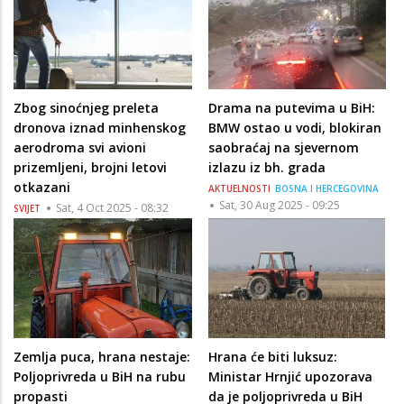
Zbog sinoćnjeg preleta
Drama na putevima u BiH:
dronova iznad minhenskog
BMW ostao u vodi, blokiran
aerodroma svi avioni
saobraćaj na sjevernom
prizemljeni, brojni letovi
izlazu iz bh. grada
otkazani
AKTUELNOSTI
BOSNA I HERCEGOVINA
Sat, 30 Aug 2025 - 09:25
Sat, 4 Oct 2025 - 08:32
SVIJET
Zemlja puca, hrana nestaje:
Hrana će biti luksuz:
Poljoprivreda u BiH na rubu
Ministar Hrnjić upozorava
propasti
da je poljoprivreda u BiH