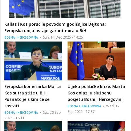
Kallas i Kos poručile povodom godišnjice Dejtona:
Evropska unija ostaje garant mira u BiH
Sun, 14 Dec 2025 - 14:25
BOSNA I HERCEGOVINA
Evropska komesarka Marta
U jeku političke krize: Marta
Kos sutra stiže u BiH:
Kos dolazi u službenu
Poznato je s kim će se
posjetu Bosni i Hercegovini
sastati
Wed, 17
BOSNA I HERCEGOVINA
Sep 2025 - 17:37
Sat, 20 Sep
BOSNA I HERCEGOVINA
2025 - 16:11