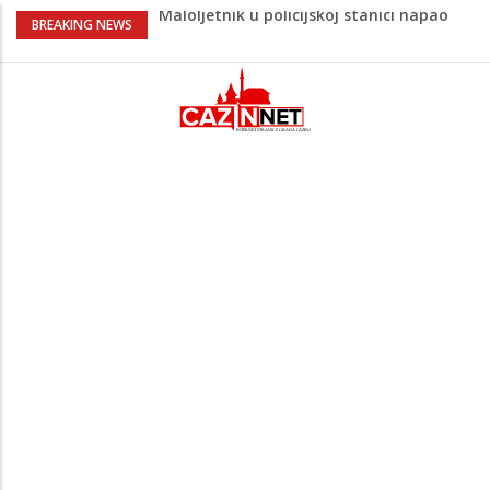
Maloljetnik u policijskoj stanici napao
BREAKING NEWS
policajca i oštetio vrata
Potvrda i iz kluba: Dženan Pejčinović
pravi veliki transfer za 25 miliona eura
Psihijatrica: Ovo je greška koju većina
roditelja radi dok razgovara s
tinejdžerima
Ankara ograničava prolaz brodova kroz
Crno more zbog sve većih sigurnosnih
rizika
Navijači Lidsa u euforiji zbog
Muharemovića i Treforda: Plasirat ćemo
se u Ligu prvaka