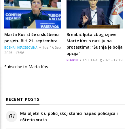
Marta Kos stiže u službenu
Brnabić ljuta zbog izjave
posjetu BiH 21. septembra
Marte Kos o nasilju na
protestima: "Šutnja je bolja
Tue, 16 Sep
BOSNA I HERCEGOVINA
2025 - 17:56
opcija"
Thu, 14 Aug 2025 - 17:19
REGION
Subscribe to Marta Kos
RECENT POSTS
Maloljetnik u policijskoj stanici napao policajca i
01
oštetio vrata