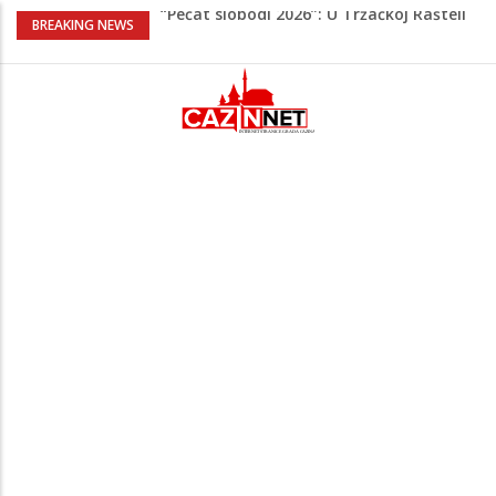
“Pečat slobodi 2026”: U Tržačkoj Rašteli
BREAKING NEWS
obilježena 31. godišnjica deblokade
Unsko-sanskog kantona
Porodica iz Krajine u centru afere,
gradonačelnik Kelna pokrenuo istragu
Čestitka povodom Dana Grada Cazina
Velika Kladuša pod udarom požara:
Vatrogasci nadljudskim naporima
spriječili veću tragediju
Borac savladao ML Vitebsk, skandiranje
navijača zasjenilo pobjedu