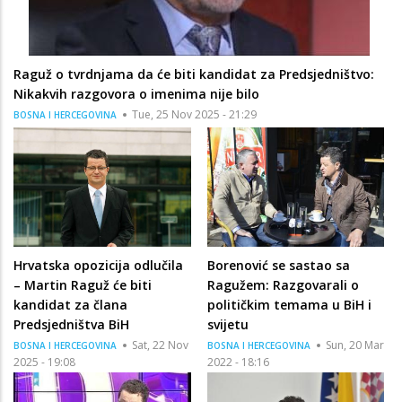
Raguž o tvrdnjama da će biti kandidat za Predsjedništvo:
Nikakvih razgovora o imenima nije bilo
Tue, 25 Nov 2025 - 21:29
BOSNA I HERCEGOVINA
Hrvatska opozicija odlučila
Borenović se sastao sa
– Martin Raguž će biti
Ragužem: Razgovarali o
kandidat za člana
političkim temama u BiH i
Predsjedništva BiH
svijetu
Sat, 22 Nov
Sun, 20 Mar
BOSNA I HERCEGOVINA
BOSNA I HERCEGOVINA
2025 - 19:08
2022 - 18:16