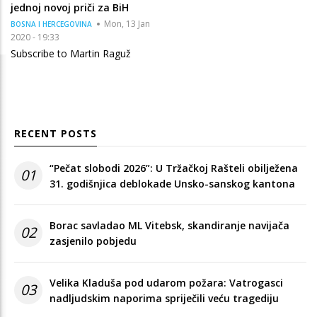
jednoj novoj priči za BiH
Mon, 13 Jan
BOSNA I HERCEGOVINA
2020 - 19:33
Subscribe to Martin Raguž
RECENT POSTS
“Pečat slobodi 2026”: U Tržačkoj Rašteli obilježena
01
31. godišnjica deblokade Unsko-sanskog kantona
Borac savladao ML Vitebsk, skandiranje navijača
02
zasjenilo pobjedu
Velika Kladuša pod udarom požara: Vatrogasci
03
nadljudskim naporima spriječili veću tragediju