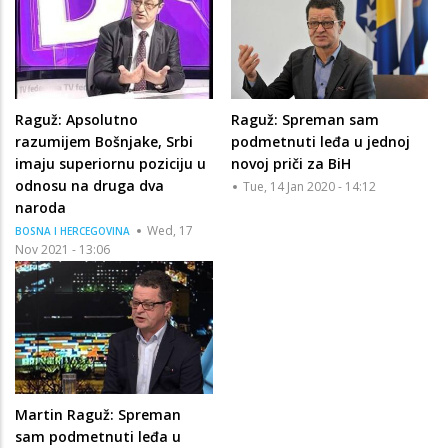
Raguž: Apsolutno
Raguž: Spreman sam
razumijem Bošnjake, Srbi
podmetnuti leđa u jednoj
imaju superiornu poziciju u
novoj priči za BiH
odnosu na druga dva
Tue, 14 Jan 2020 - 14:12
naroda
Wed, 17
BOSNA I HERCEGOVINA
Nov 2021 - 13:06
Martin Raguž: Spreman
sam podmetnuti leđa u