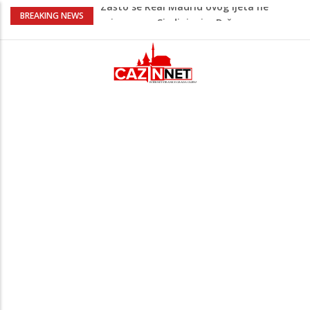
Zašto se Real Madrid ovog ljeta ne
BREAKING NEWS
priprema u Sjedinjenim Državama
Evo kakvo vrijeme očekuje Krajinu danas
i narednih 15 dana
Pred nama je novi toplotni talas:
Temperature će dosezati i 41 stepen
Pojačan saobraćaj i gužve na granicama:
Na pojedinim prijelazima kolone već od
jutarnjih sati
Teška saobraćajna nesreća u Cazinu,
policija na mjestu događaja