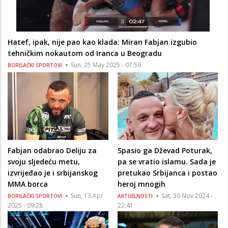
Hatef, ipak, nije pao kao klada: Miran Fabjan izgubio
tehničkim nokautom od Iranca u Beogradu
Sun, 25 May 2025 - 07:59
BORILAČKI SPORTOVI
Fabjan odabrao Deliju za
Spasio ga Dževad Poturak,
svoju sljedeću metu,
pa se vratio islamu. Sada je
izvrijeđao je i srbijanskog
pretukao Srbijanca i postao
MMA borca
heroj mnogih
Sun, 13 Apr
Sat, 30 Nov 2024 -
BORILAČKI SPORTOVI
AKTUELNOSTI
2025 - 09:28
22:41