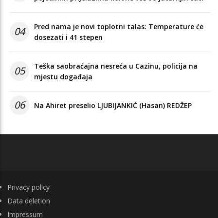
Pred nama je novi toplotni talas: Temperature će
04
dosezati i 41 stepen
Teška saobraćajna nesreća u Cazinu, policija na
05
mjestu događaja
06
Na Ahiret preselio LJUBIJANKIĆ (Hasan) REDŽEP
FOOTER
Privacy policy
Data deletion
Impressum