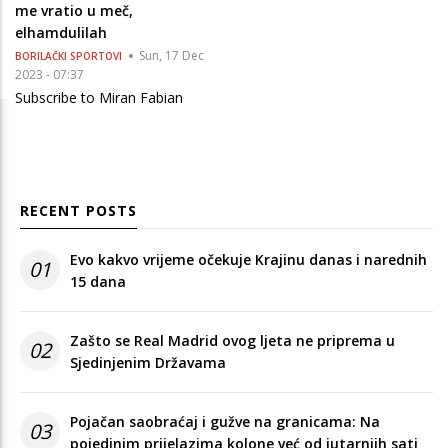
me vratio u meč,
elhamdulilah
Sun, 17 Dec
BORILAČKI SPORTOVI
2023 - 07:37
Subscribe to Miran Fabian
RECENT POSTS
Evo kakvo vrijeme očekuje Krajinu danas i narednih
01
15 dana
Zašto se Real Madrid ovog ljeta ne priprema u
02
Sjedinjenim Državama
Pojačan saobraćaj i gužve na granicama: Na
03
pojedinim prijelazima kolone već od jutarnjih sati