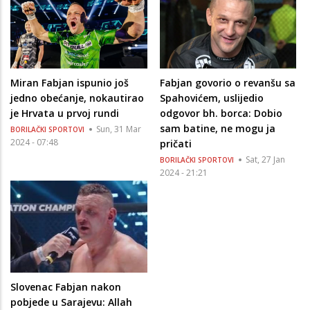
Miran Fabjan ispunio još
Fabjan govorio o revanšu sa
jedno obećanje, nokautirao
Spahovićem, uslijedio
je Hrvata u prvoj rundi
odgovor bh. borca: Dobio
sam batine, ne mogu ja
Sun, 31 Mar
BORILAČKI SPORTOVI
2024 - 07:48
pričati
Sat, 27 Jan
BORILAČKI SPORTOVI
2024 - 21:21
Slovenac Fabjan nakon
pobjede u Sarajevu: Allah