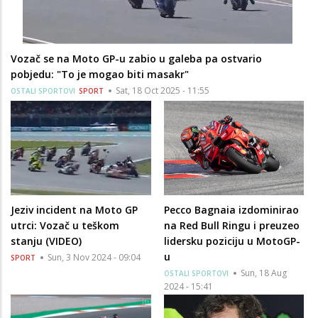
Vozač se na Moto GP-u zabio u galeba pa ostvario
pobjedu: "To je mogao biti masakr"
Sat, 18 Oct 2025 - 11:55
OSTALI SPORTOVI
SPORT
Jeziv incident na Moto GP
Pecco Bagnaia izdominirao
utrci: Vozač u teškom
na Red Bull Ringu i preuzeo
stanju (VIDEO)
lidersku poziciju u MotoGP-
u
Sun, 3 Nov 2024 - 09:04
SPORT
Sun, 18 Aug
OSTALI SPORTOVI
2024 - 15:41