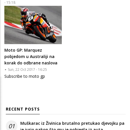
- 15:18
Moto GP: Marquez
pobjedom u Australiji na
korak do odbrane naslova
Sun, 22 Oct 2017 - 16:25
Subscribe to moto gp
RECENT POSTS
Muškarac iz Živinica brutalno pretukao djevojku pa
01
je jurio nakon što mu je pobjegla iz auta