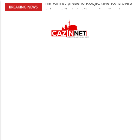
Na Ahiret preselio KOLJIĆ (Meho) MUNIB
BREAKING NEWS
Adnan Alibabić otišao prije više od
godinu iz bolnice u Bihaću, otac:
"Preteško je, ali ne odustajemo"
Na mjestu gdje su nedavno poginula
dvojica mladića danas poginuo
motociklista
Muškarac iz Živinica brutalno pretukao
djevojku pa je jurio nakon što mu je
pobjegla iz auta
Danas isplata invalidnina u FBiH: Za
korisnike osigurano 63,4 miliona KM