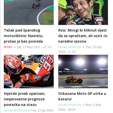
Težak pad španskog
Rosi: Mnogi bi kliknuli vijest
motocikliste: Nasreću,
da se opraštam, ali vozit ću
prošao je bez povreda
naredne sezone
Sat, 13 Nov 2021 - 21:10
Thu, 10 Sep
SPORT
OSTALI SPORTOVI
2020 - 21:35
Svjetski prvak operisan,
Otkazana Moto GP utrka u
nevjerovatne prognoze
Kataru!
povratka na stazu
Mon, 2 Mar
OSTALI SPORTOVI
2020 - 08:47
Tue, 21 Jul 2020
OSTALI SPORTOVI