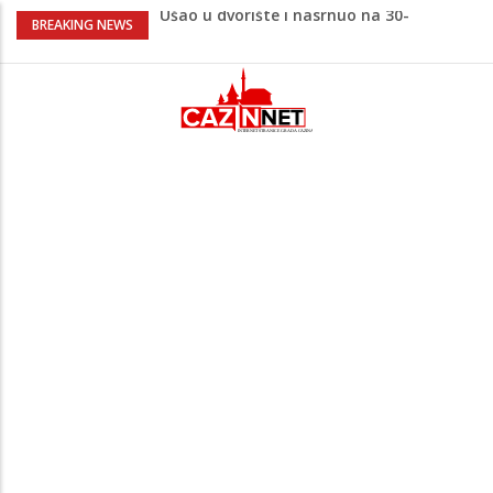
Ušao u dvorište i nasrnuo na 30-
BREAKING NEWS
godišnjakinju: Suprug ga savladao i
zadržao do dolaska policije
Green Coast dovodi Nammos Hotels &
Resorts u Albaniju: Na Albanskoj rivijeri
nastaje nova lifestyle destinacija
Viktor Orban snimljen u
neprepoznatljivom izdanju u Srbiji:
Muzičari mu svirali na uho, on uživao u
rakiji
Jutro donijelo velike gužve: Kolone na
brojnim graničnim prelazima širom BiH
Otac troje djece vodi najtežu životnu
bitku: Samiru je potrebna naša pomoć