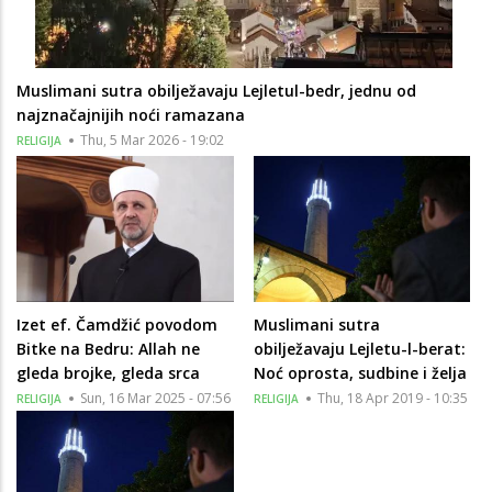
Muslimani sutra obilježavaju Lejletul-bedr, jednu od
najznačajnijih noći ramazana
Thu, 5 Mar 2026 - 19:02
RELIGIJA
Izet ef. Čamdžić povodom
Muslimani sutra
Bitke na Bedru: Allah ne
obilježavaju Lejletu-l-berat:
gleda brojke, gleda srca
Noć oprosta, sudbine i želja
Sun, 16 Mar 2025 - 07:56
Thu, 18 Apr 2019 - 10:35
RELIGIJA
RELIGIJA