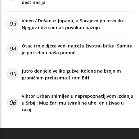
destinacija
Video / Došao iz Japana, a Sarajevo ga osvojilo:
03
Njegov novi snimak privukao pažnju
Otac troje djece vodi najtežu životnu bitku: Samiru
04
je potrebna naša pomoć
Jutro donijelo velike gužve: Kolone na brojnim
05
graničnim prelazima širom BiH
Viktor Orban snimljen u neprepoznatljivom izdanju
06
u Srbiji: Muzičari mu svirali na uho, on uživao u
rakiji