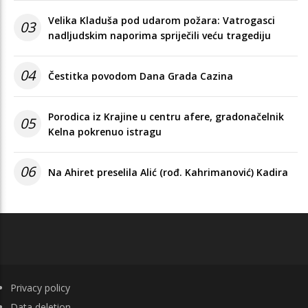
Velika Kladuša pod udarom požara: Vatrogasci
03
nadljudskim naporima spriječili veću tragediju
04
Čestitka povodom Dana Grada Cazina
Porodica iz Krajine u centru afere, gradonačelnik
05
Kelna pokrenuo istragu
06
Na Ahiret preselila Alić (rođ. Kahrimanović) Kadira
FOOTER
Privacy policy
Data deletion