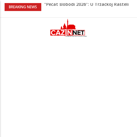
“Pečat slobodi 2026”: U Tržačkoj Rašteli
BREAKING NEWS
obilježena 31. godišnjica deblokade
Unsko-sanskog kantona
Porodica iz Krajine u centru afere,
gradonačelnik Kelna pokrenuo istragu
Čestitka povodom Dana Grada Cazina
Velika Kladuša pod udarom požara:
Vatrogasci nadljudskim naporima
spriječili veću tragediju
Borac savladao ML Vitebsk, skandiranje
navijača zasjenilo pobjedu