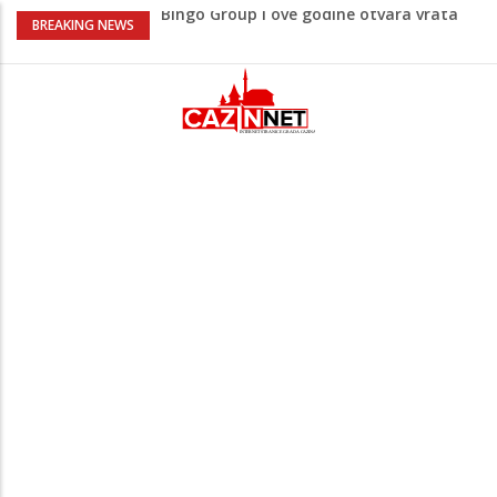
Bingo Group i ove godine otvara vrata
BREAKING NEWS
VIP događaja građanima
Lepa Brena pala na koncertu u Budvi
nakon kultnog zamaha nogom: "Nisi bio
na njenom koncertu ako nije pala"
Na Ahiret preselio BEKTAŠEVIĆ (HUSEIN)
HUSEIN-BEKTAŠ
Ugašena mladost: Na Ahiret preselila
Ljubunčić (Enver) Aldina
Peti korpus, Sila nebeska: Na današnji
dan Armija RBiH porazila je izdajnike u
Velikoj Kladuši