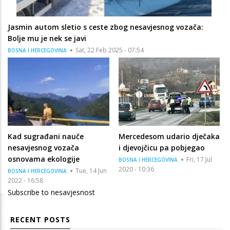
Jasmin autom sletio s ceste zbog nesavjesnog vozača:
Bolje mu je nek se javi
Sat, 22 Feb 2025 - 07:54
BOSNA I HERCEGOVINA
Kad sugrađani nauče
Mercedesom udario dječaka
nesavjesnog vozača
i djevojčicu pa pobjegao
osnovama ekologije
Fri, 17 Jul
BOSNA I HERCEGOVINA
2020 - 10:36
Tue, 14 Jun
BOSNA I HERCEGOVINA
2022 - 16:58
Subscribe to nesavjesnost
RECENT POSTS