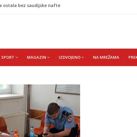
a ostala bez saudijske nafte
še pacijenata zbog dehidracije, vrtoglavice i kolapsa
 Putinovo ime nije smio da izgovori
 Rumunije ušao u Bugarsku i eksplodirao kod gasovoda
m dnu Save, podsjećaju na ljudske
SPORT
MAGAZIN
IZDVOJENO
NA MREŽAMA
PRE