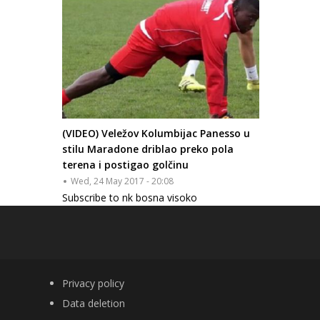
(VIDEO) Veležov Kolumbijac Panesso u
stilu Maradone driblao preko pola
terena i postigao golčinu
Wed, 24 May 2017 - 20:08
Subscribe to nk bosna visoko
FOOTER
Privacy policy
Data deletion