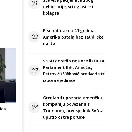
Sve više pacijenata zbog
01
dehidracije, vrtoglavice i
kolapsa
Prvi put nakon 40 godina
02
Amerika ostala bez saudijske
nafte
SNSD odredio nosioce lista za
Parlament BiH: Amidžić,
03
Petrović i Višković predvode tri
izborne jedinice
Grenland upozorio američku
kompaniju povezanu s
04
ica
Trumpom, predsjednik SAD-a
uputio oštre poruke