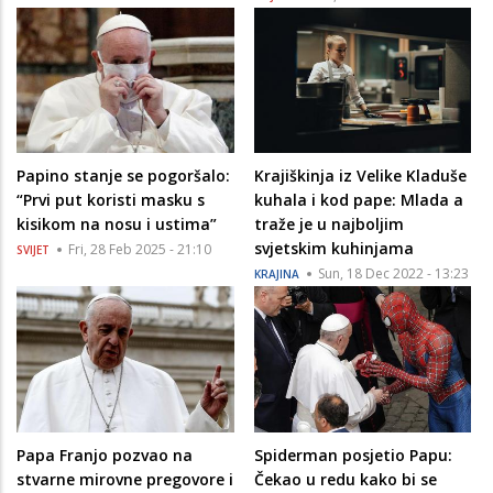
Papino stanje se pogoršalo:
Krajiškinja iz Velike Kladuše
“Prvi put koristi masku s
kuhala i kod pape: Mlada a
kisikom na nosu i ustima”
traže je u najboljim
svjetskim kuhinjama
Fri, 28 Feb 2025 - 21:10
SVIJET
Sun, 18 Dec 2022 - 13:23
KRAJINA
Papa Franjo pozvao na
Spiderman posjetio Papu:
stvarne mirovne pregovore i
Čekao u redu kako bi se