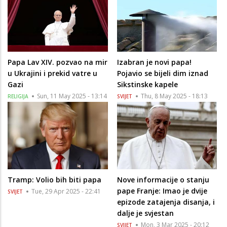
Papa Lav XIV. pozvao na mir
Izabran je novi papa!
u Ukrajini i prekid vatre u
Pojavio se bijeli dim iznad
Gazi
Sikstinske kapele
Sun, 11 May 2025 - 13:14
Thu, 8 May 2025 - 18:13
RELIGIJA
SVIJET
Tramp: Volio bih biti papa
Nove informacije o stanju
pape Franje: Imao je dvije
Tue, 29 Apr 2025 - 22:41
SVIJET
epizode zatajenja disanja, i
dalje je svjestan
Mon, 3 Mar 2025 - 20:12
SVIJET