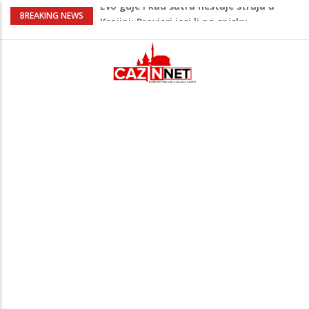
Ušao u dvorište i nasrnuo na 30-
BREAKING NEWS
godišnjakinju: Suprug ga savladao i
zadržao do dolaska policije
Krajina: Teška saobraćajna nesreća,
vozilo završilo na krovu – policija i Hitna
pomoć na terenu
Green Coast dovodi Nammos Hotels &
Resorts u Albaniju: Na Albanskoj rivijeri
nastaje nova lifestyle destinacija
Jutro donijelo velike gužve: Kolone na
brojnim graničnim prelazima širom BiH
Evo gdje i kad sutra nestaje struja u
Krajini: Provjeri jesi li na spisku