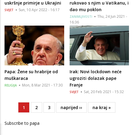
uskršnje primirje u Ukrajini
rukovao s njim u Vatikanu, i
dao mu poklon
Sun, 10 Apr 2022 - 16:17
SVIJET
Thu, 24 Jun 2021 -
ZANIMLJIVOSTI
16:36
Papa: Žene su hrabrije od
Irak: Novi lockdown neće
muškaraca
ugroziti dolazak pape
Franje
Mon, 8 Mar 2021 - 17:30
RELIGIJA
Sat, 20 Feb 2021 - 15:32
SVIJET
Current
1
Page
2
Page
3
Next
naprijed ››
Last
na kraj »
Pagination
page
page
page
Subscribe to papa