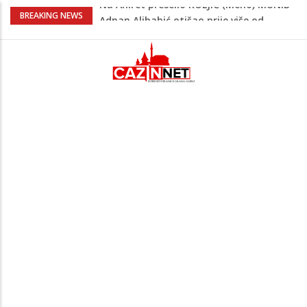
Adnan Alibabić otišao prije više od
BREAKING NEWS
godinu iz bolnice u Bihaću, otac:
"Preteško je, ali ne odustajemo"
Na mjestu gdje su nedavno poginula
dvojica mladića danas poginuo
motociklista
Muškarac iz Živinica brutalno pretukao
djevojku pa je jurio nakon što mu je
pobjegla iz auta
Danas isplata invalidnina u FBiH: Za
korisnike osigurano 63,4 miliona KM
Na Ahiret preselio KOLJIĆ (Meho) MUNIB