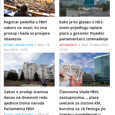
Registar pedofila u FBiH
Kako je ko glasao o HDZ-
uskoro na snazi: Ko ima
ovom prijedlogu isplate
pristup i kada su provjere
plate u gotovini: Pojedini
obavezne
parlamentarci iznenađenje
Mon, 16
Wed, 22 May 2024 -
BOSNA I HERCEGOVINA
AKTUELNOSTI
Sep 2024 - 14:02
15:58
Zakon o prodaji stanova
Članovima Vlade FBiH,
danas na dnevnom redu
zastupnicima…, plaće
sjednice Doma naroda
uvećane za stotine KM,
Parlamenta FBiH
borcima za 16 feninga po
mjesecu provedenom u
Mon, 25
BOSNA I HERCEGOVINA