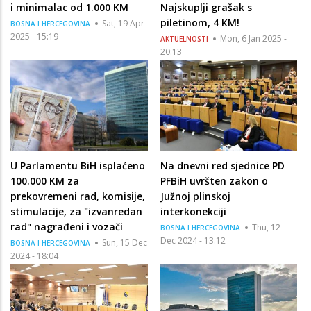
i minimalac od 1.000 KM
Najskuplji grašak s
piletinom, 4 KM!
Sat, 19 Apr
BOSNA I HERCEGOVINA
2025 - 15:19
Mon, 6 Jan 2025 -
AKTUELNOSTI
20:13
U Parlamentu BiH isplaćeno
Na dnevni red sjednice PD
100.000 KM za
PFBiH uvršten zakon o
prekovremeni rad, komisije,
Južnoj plinskoj
stimulacije, za "izvanredan
interkonekciji
rad" nagrađeni i vozači
Thu, 12
BOSNA I HERCEGOVINA
Dec 2024 - 13:12
Sun, 15 Dec
BOSNA I HERCEGOVINA
2024 - 18:04