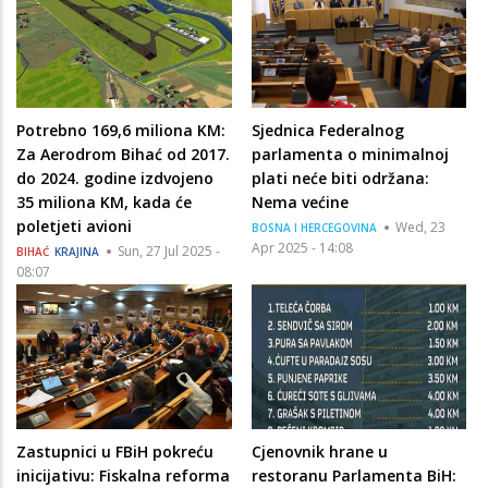
Potrebno 169,6 miliona KM:
Sjednica Federalnog
Za Aerodrom Bihać od 2017.
parlamenta o minimalnoj
do 2024. godine izdvojeno
plati neće biti održana:
35 miliona KM, kada će
Nema većine
poletjeti avioni
Wed, 23
BOSNA I HERCEGOVINA
Apr 2025 - 14:08
Sun, 27 Jul 2025 -
BIHAĆ
KRAJINA
08:07
Zastupnici u FBiH pokreću
Cjenovnik hrane u
inicijativu: Fiskalna reforma
restoranu Parlamenta BiH: