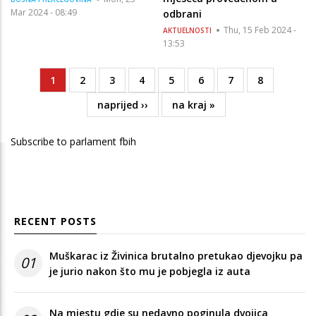
Mar 2024 - 08:49
odbrani
Thu, 15 Feb 2024 -
AKTUELNOSTI
13:53
Current
1
Page
2
Page
3
Page
4
Page
5
Page
6
Page
7
Page
8
Pagination
page
Next
naprijed ››
Last
na kraj »
page
page
Subscribe to parlament fbih
RECENT POSTS
Muškarac iz Živinica brutalno pretukao djevojku pa
01
je jurio nakon što mu je pobjegla iz auta
Na mjestu gdje su nedavno poginula dvojica