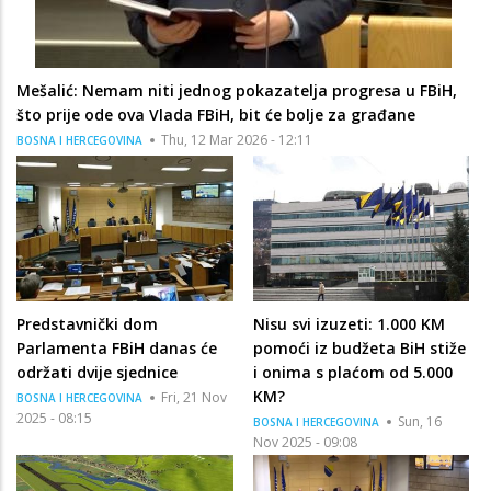
Mešalić: Nemam niti jednog pokazatelja progresa u FBiH,
što prije ode ova Vlada FBiH, bit će bolje za građane
Thu, 12 Mar 2026 - 12:11
BOSNA I HERCEGOVINA
Predstavnički dom
Nisu svi izuzeti: 1.000 KM
Parlamenta FBiH danas će
pomoći iz budžeta BiH stiže
održati dvije sjednice
i onima s plaćom od 5.000
KM?
Fri, 21 Nov
BOSNA I HERCEGOVINA
2025 - 08:15
Sun, 16
BOSNA I HERCEGOVINA
Nov 2025 - 09:08