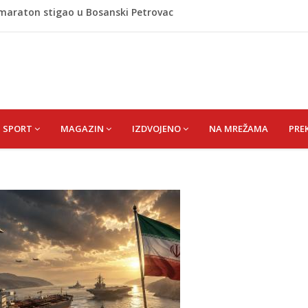
omaraton stigao u Bosanski Petrovac
 i poslala poruku o Srebrenici: Kad svi priznamo genocid,
A) SENAD
pet 'pržionica': BH Meteo najavljuje novi toplotni val
m prefarba pješački prelaz: Kad neće grad, mora neko
SPORT
MAGAZIN
IZDVOJENO
NA MREŽAMA
PRE