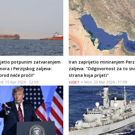
rijetio potpunim zatvaranjem
Iran zaprijetio miniranjem Perz
ora i Perzijskog zaljeva:
zaljeva: "Odgovornost za to sno
brod neće proći!"
strana koja prijeti"
d, 15 Apr 2026 - 22:59
Mon, 23 Mar 2026 - 11:09
SVIJET