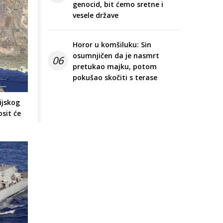
genocid, bit ćemo sretne i
vesele države
Horor u komšiluku: Sin
osumnjičen da je nasmrt
06
pretukao majku, potom
pokušao skočiti s terase
ijskog
sit će