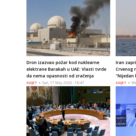
Dron izazvao požar kod nuklearne
Iran zap
elektrane Barakah u UAE: Vlasti tvrde
Crvenog m
da nema opasnosti od zračenja
"Nijedan 
Sun, 17 May 2026 - 18:47
We
SVIJET
SVIJET