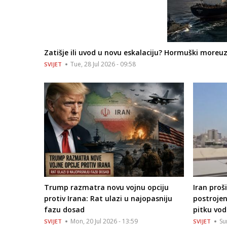
Zatišje ili uvod u novu eskalaciju? Hormuški moreuz 
Tue, 28 Jul 2026 - 09:58
SVIJET
Trump razmatra novu vojnu opciju
Iran proš
protiv Irana: Rat ulazi u najopasniju
postrojen
fazu dosad
pitku vo
Mon, 20 Jul 2026 - 13:59
Su
SVIJET
SVIJET