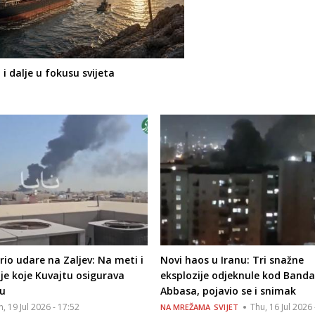
i dalje u fokusu svijeta
irio udare na Zaljev: Na meti i
Novi haos u Iranu: Tri snažne
je koje Kuvajtu osigurava
eksplozije odjeknule kod Banda
du
Abbasa, pojavio se i snimak
n, 19 Jul 2026 - 17:52
Thu, 16 Jul 2026 
NA MREŽAMA
SVIJET