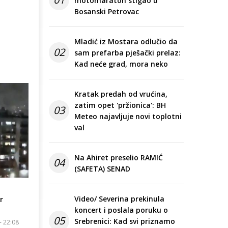
motomaraton stigao u
Bosanski Petrovac
Mladić iz Mostara odlučio da
02
sam prefarba pješački prelaz:
Kad neće grad, mora neko
Kratak predah od vrućina,
zatim opet 'pržionica': BH
03
Meteo najavljuje novi toplotni
val
Na Ahiret preselio RAMIĆ
04
(SAFETA) SENAD
Video/ Severina prekinula
r
koncert i poslala poruku o
05
Srebrenici: Kad svi priznamo
- 22:08