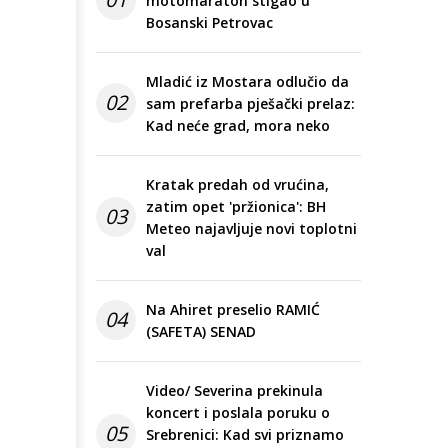
motomaraton stigao u
Bosanski Petrovac
Mladić iz Mostara odlučio da
02
sam prefarba pješački prelaz:
Kad neće grad, mora neko
Kratak predah od vrućina,
zatim opet 'pržionica': BH
03
Meteo najavljuje novi toplotni
val
Na Ahiret preselio RAMIĆ
04
(SAFETA) SENAD
Video/ Severina prekinula
koncert i poslala poruku o
05
Srebrenici: Kad svi priznamo