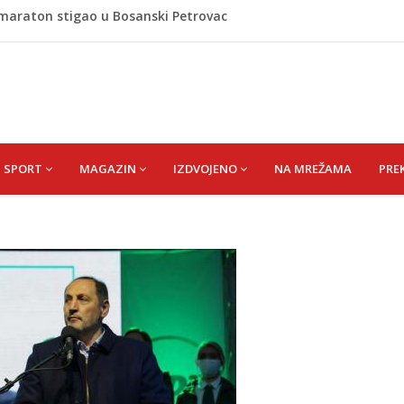
omaraton stigao u Bosanski Petrovac
 i poslala poruku o Srebrenici: Kad svi priznamo genocid,
A) SENAD
pet 'pržionica': BH Meteo najavljuje novi toplotni val
m prefarba pješački prelaz: Kad neće grad, mora neko
SPORT
MAGAZIN
IZDVOJENO
NA MREŽAMA
PRE