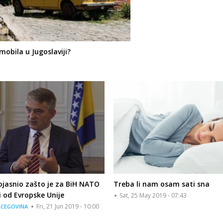
mobila u Jugoslaviji?
ojasnio zašto je za BiH NATO
Treba li nam osam sati sna
i od Evropske Unije
Sat, 25 May 2019 - 07:43
Fri, 21 Jun 2019 - 10:00
RCEGOVINA