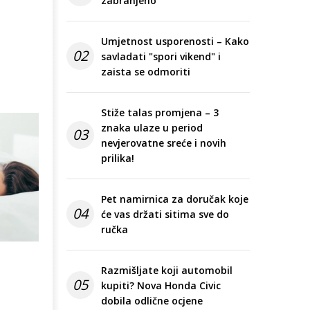
zabranjeno
Umjetnost usporenosti – Kako
02
savladati "spori vikend" i
zaista se odmoriti
Stiže talas promjena – 3
znaka ulaze u period
03
nevjerovatne sreće i novih
prilika!
Pet namirnica za doručak koje
04
će vas držati sitima sve do
ručka
Razmišljate koji automobil
05
kupiti? Nova Honda Civic
dobila odlične ocjene