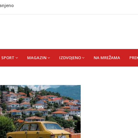
ranjeno
ladati "spori vikend" i zaista se odmoriti
napao policajca i oštetio vrata
i? Nova Honda Civic dobila odlične ocjene
 vas držati sitima sve do ručka
SPORT
MAGAZIN
IZDVOJENO
NA MREŽAMA
PRE