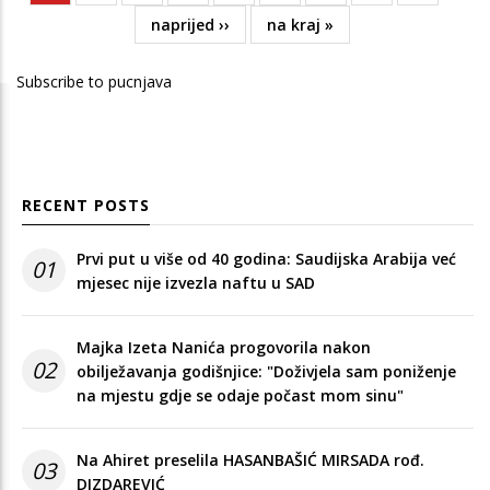
page
Next
naprijed ››
Last
na kraj »
page
page
Subscribe to pucnjava
RECENT POSTS
Prvi put u više od 40 godina: Saudijska Arabija već
01
mjesec nije izvezla naftu u SAD
Majka Izeta Nanića progovorila nakon
02
obilježavanja godišnjice: "Doživjela sam poniženje
na mjestu gdje se odaje počast mom sinu"
Na Ahiret preselila HASANBAŠIĆ MIRSADA rođ.
03
DIZDAREVIĆ