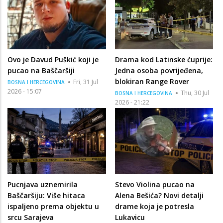
Ovo je Davud Puškić koji je
Drama kod Latinske ćuprije:
pucao na Baščaršiji
Jedna osoba povrijeđena,
blokiran Range Rover
Fri, 31 Jul
BOSNA I HERCEGOVINA
2026 - 15:07
Thu, 30 Jul
BOSNA I HERCEGOVINA
2026 - 21:22
Pucnjava uznemirila
Stevo Violina pucao na
Baščaršiju: Više hitaca
Alena Bešića? Novi detalji
ispaljeno prema objektu u
drame koja je potresla
srcu Sarajeva
Lukavicu