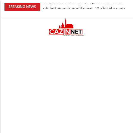
Prvi put u više od 40 godina: Saudijska
BREAKING NEWS
Arabija već mjesec nije izvezla naftu u
SAD
Makedonac teško povrijeđen nakon
pada sa tobogana: Vlada šalje avion po
njega
Kako povećati količinu mlijeka tokom
dojenja: Izazov s kojim se susreću mnoge
mame
Evo kad i evo gdje nema struje u Krajini
narednih dana
Majka Izeta Nanića progovorila nakon
obilježavanja godišnjice: "Doživjela sam
poniženje na mjestu gdje se odaje
počast mom sinu"