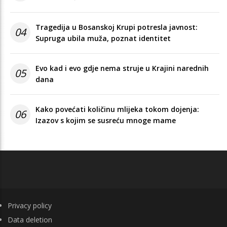
Tragedija u Bosanskoj Krupi potresla javnost:
04
Supruga ubila muža, poznat identitet
Evo kad i evo gdje nema struje u Krajini narednih
05
dana
Kako povećati količinu mlijeka tokom dojenja:
06
Izazov s kojim se susreću mnoge mame
FOOTER
Privacy policy
Data deletion