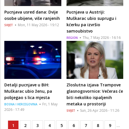
Pucnjava usred dana: Dvije
Pucnjava u Austriji:
osobe ubijene, više ranjenih
Muškarac ubio suprugu i
kćerku pa izvršio
Mon, 11 May 2026 - 19:12
SVIJET
samoubistvo
Thu, 7 May 2026 - 16:16
REGION
Detalji pucnjave u BiH:
Zloslutna izjava Trampove
Muškarac ubio ženu, pa
glasnogovornice: Večeras će
pobjegao s lica mjesta
biti nekoliko ispaljenih
metaka u prostoriji
Fri, 1 May
BOSNA I HERCEGOVINA
2026 - 17:49
Sun, 26 Apr 2026 - 11:26
SVIJET
Current
1
Page
2
Page
3
Page
4
Page
5
Page
6
Page
7
Page
8
Page
9
…
Pagination