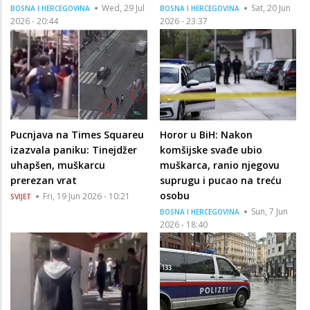
Wed, 29 Jul
Sat, 20 Jun
BOSNA I HERCEGOVINA
BOSNA I HERCEGOVINA
2026 - 20:44
2026 - 23:37
Pucnjava na Times Squareu
Horor u BiH: Nakon
izazvala paniku: Tinejdžer
komšijske svađe ubio
uhapšen, muškarcu
muškarca, ranio njegovu
prerezan vrat
suprugu i pucao na treću
osobu
Fri, 19 Jun 2026 - 10:21
SVIJET
Sun, 7 Jun
BOSNA I HERCEGOVINA
2026 - 18:40