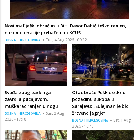
Novi mafijaški obračun u BiH: Davor Dabić teško ranjen,
nakon operacije prebačen na KCUS
Tue, 4 Aug 2026 - 09:32
BOSNA I HERCEGOVINA
Svađa zbog parkinga
Otac braće Puškić otkrio
završila pucnjavom,
pozadinu sukoba u
muškarac ranjen u nogu
Sarajevu: „Sulejman je bio
žrtveno jagnje“
Sun, 2 Aug
BOSNA I HERCEGOVINA
2026 - 17:18
Sat, 1 Aug
BOSNA I HERCEGOVINA
2026 - 10:45