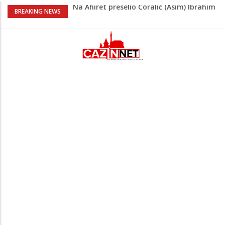
Na Ahiret preselio Ćoralić (Asim) Ibrahim
BREAKING NEWS
zv. Bajko
Nakon velikih vrućina u BiH stiže kiša
Rekordnih 20,3 miliona KM ide za
zapošljavanje i očuvanje radnih mjesta
Dok Evropa ostavlja cigarete, Hrvati
puše sve više: Treći su u cijeloj EU
Radnici više neće morati na sunce po
najvećoj vrućini: Inspektori obilaze
gradilišta