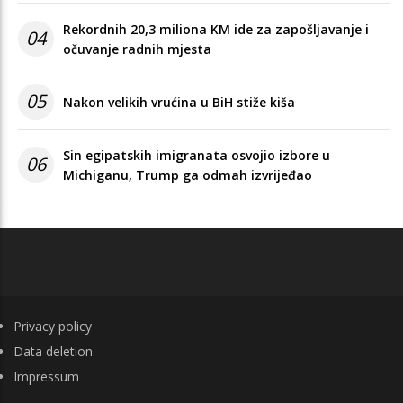
Rekordnih 20,3 miliona KM ide za zapošljavanje i
04
očuvanje radnih mjesta
05
Nakon velikih vrućina u BiH stiže kiša
Sin egipatskih imigranata osvojio izbore u
06
Michiganu, Trump ga odmah izvrijeđao
FOOTER
Privacy policy
Data deletion
Impressum