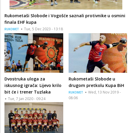
Rukometaši Slobode i Vogošće saznali protivnike u osmini
finala EHF kupa
Tue, 5 Dec 2023 - 13:18
RUKOMET
Dvostruka uloga za
Rukometaši Slobode u
iskusnog igrača: Lijevo krilo
drugom pretkolu Kupa BiH
bit će i trener Tuzlaka
Wed, 13 Nov 2019 -
RUKOMET
08:06
Tue, 7 Jan 2020 - 09:24