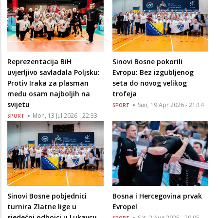
Reprezentacija BiH
Sinovi Bosne pokorili
uvjerljivo savladala Poljsku:
Evropu: Bez izgubljenog
Protiv Iraka za plasman
seta do novog velikog
među osam najboljih na
trofeja
svijetu
Sun, 19 Apr 2026 - 21:14
SPORT
Mon, 13 Jul 2026 - 22:33
SPORT
Sinovi Bosne pobjednici
Bosna i Hercegovina prvak
turnira Zlatne lige u
Evrope!
sjedećoj odbojci u Lukavcu
Sat, 2 Aug 2025 - 20:05
SPORT