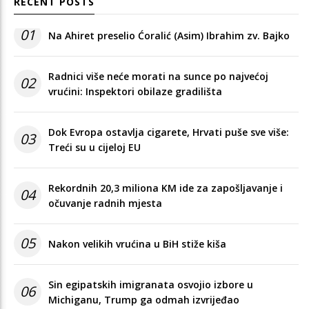
RECENT POSTS
01
Na Ahiret preselio Ćoralić (Asim) Ibrahim zv. Bajko
Radnici više neće morati na sunce po najvećoj
02
vrućini: Inspektori obilaze gradilišta
Dok Evropa ostavlja cigarete, Hrvati puše sve više:
03
Treći su u cijeloj EU
Rekordnih 20,3 miliona KM ide za zapošljavanje i
04
očuvanje radnih mjesta
05
Nakon velikih vrućina u BiH stiže kiša
Sin egipatskih imigranata osvojio izbore u
06
Michiganu, Trump ga odmah izvrijeđao