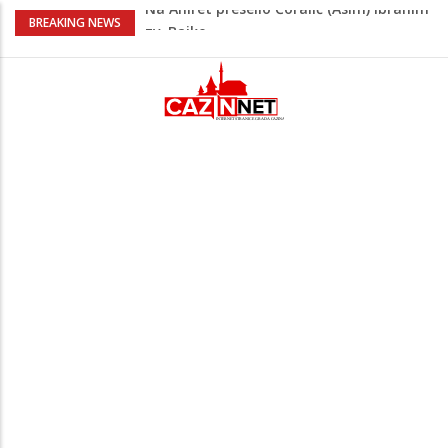
Nakon velikih vrućina u BiH stiže kiša
BREAKING NEWS
Rekordnih 20,3 miliona KM ide za
zapošljavanje i očuvanje radnih mjesta
Dok Evropa ostavlja cigarete, Hrvati
puše sve više: Treći su u cijeloj EU
Radnici više neće morati na sunce po
najvećoj vrućini: Inspektori obilaze
gradilišta
Na Ahiret preselio Ćoralić (Asim) Ibrahim
zv. Bajko