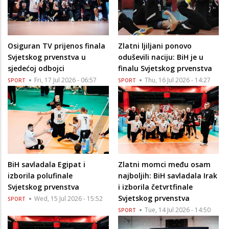
Osiguran TV prijenos finala
Zlatni ljiljani ponovo
Svjetskog prvenstva u
oduševili naciju: BiH je u
sjedećoj odbojci
finalu Svjetskog prvenstva
Fri, 17 Jul 2026 - 06:57
Thu, 16 Jul 2026 - 14:27
SPORT
SPORT
BiH savladala Egipat i
Zlatni momci među osam
izborila polufinale
najboljih: BiH savladala Irak
Svjetskog prvenstva
i izborila četvrtfinale
Svjetskog prvenstva
Wed, 15 Jul 2026 - 15:52
SPORT
Tue, 14 Jul 2026 - 14:50
SPORT