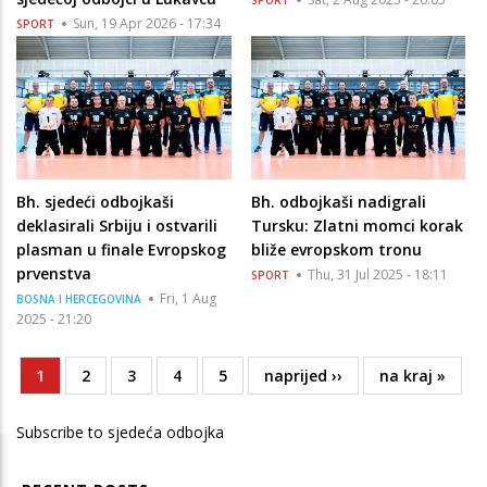
Sun, 19 Apr 2026 - 17:34
SPORT
Bh. sjedeći odbojkaši
Bh. odbojkaši nadigrali
deklasirali Srbiju i ostvarili
Tursku: Zlatni momci korak
plasman u finale Evropskog
bliže evropskom tronu
prvenstva
Thu, 31 Jul 2025 - 18:11
SPORT
Fri, 1 Aug
BOSNA I HERCEGOVINA
2025 - 21:20
Current
1
Page
2
Page
3
Page
4
Page
5
Next
naprijed ››
Last
na kraj »
Pagination
page
page
page
Subscribe to sjedeća odbojka