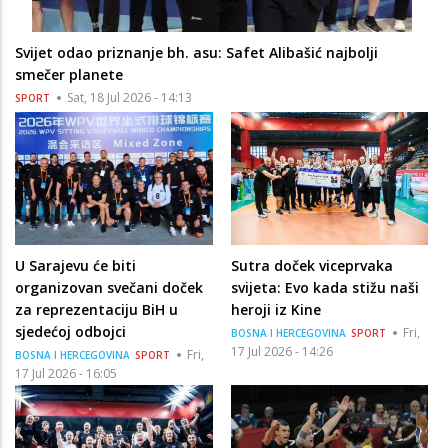
Svijet odao priznanje bh. asu: Safet Alibašić najbolji
smečer planete
Sat, 18 Jul 2026 - 14:13
SPORT
U Sarajevu će biti
Sutra doček viceprvaka
organizovan svečani doček
svijeta: Evo kada stižu naši
za reprezentaciju BiH u
heroji iz Kine
sjedećoj odbojci
Fri,
BOSNA I HERCEGOVINA
SPORT
17 Jul 2026 - 14:26
Fri,
BOSNA I HERCEGOVINA
SPORT
17 Jul 2026 - 16:05