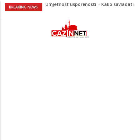
Umjetnost usporenosti – Kako savladati
BREAKING NEWS
"spori vikend" i zaista se odmoriti
Maloljetnik u policijskoj stanici napao
policajca i oštetio vrata
Razmišljate koji automobil kupiti? Nova
Honda Civic dobila odlične ocjene
Pet namirnica za doručak koje će vas
držati sitima sve do ručka
Stiže talas promjena – 3 znaka ulaze u
period nevjerovatne sreće i novih prilika!