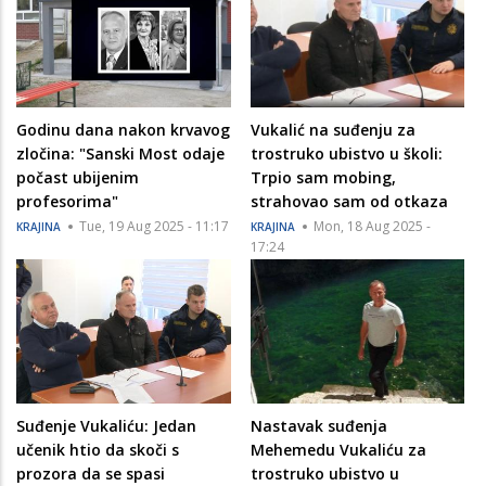
Godinu dana nakon krvavog
Vukalić na suđenju za
zločina: "Sanski Most odaje
trostruko ubistvo u školi:
počast ubijenim
Trpio sam mobing,
profesorima"
strahovao sam od otkaza
Tue, 19 Aug 2025 - 11:17
Mon, 18 Aug 2025 -
KRAJINA
KRAJINA
17:24
Suđenje Vukaliću: Jedan
Nastavak suđenja
učenik htio da skoči s
Mehemedu Vukaliću za
prozora da se spasi
trostruko ubistvo u