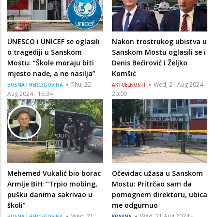
UNESCO i UNICEF se oglasili
Nakon trostrukog ubistva u
o tragediji u Sanskom
Sanskom Mostu oglasili se i
Mostu: “Škole moraju biti
Denis Bećirović i Željko
mjesto nade, a ne nasilja”
Komšić
Thu, 22
Wed, 21 Aug 2024 -
BOSNA I HERCEGOVINA
AKTUELNOSTI
Aug 2024 - 16:34
20:09
Mehemed Vukalić bio borac
Očevidac užasa u Sanskom
Armije BiH: “Trpio mobing,
Mostu: Pritrčao sam da
pušku danima sakrivao u
pomognem direktoru, ubica
školi”
me odgurnuo
Wed, 21
Wed, 21 Aug 2024 -
BOSNA I HERCEGOVINA
KRAJINA