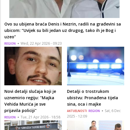
Ovo su ubijena braća Denis i Nezrin, radili na građevini sa
ubicom: “Uvijek su bili jedan uz drugog, tako ih je Bog i
uzeo”
Wed, 22 Apr 2026 - 09:23
REGION
Novi detalji slučaja koji je
Detalji o trostrukom
uznemirio regiju: "Majka
ubistvu: Pronađena tijela
Vehida Murića je sve
sina, oca i majke
prijavila policiji"
Sat, 6 Dec
AKTUELNOSTI
REGION
2025 - 12:09
Tue, 21 Apr 2026 - 18:58
REGION