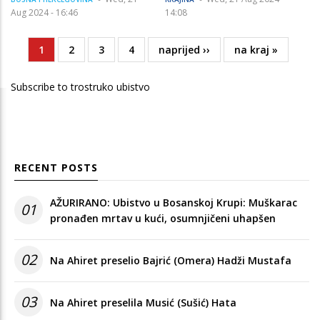
Aug 2024 - 16:46
14:08
Current
1
Page
2
Page
3
Page
4
Next
naprijed ››
Last
na kraj »
Pagination
page
page
page
Subscribe to trostruko ubistvo
RECENT POSTS
AŽURIRANO: Ubistvo u Bosanskoj Krupi: Muškarac
01
pronađen mrtav u kući, osumnjičeni uhapšen
02
Na Ahiret preselio Bajrić (Omera) Hadži Mustafa
03
Na Ahiret preselila Musić (Sušić) Hata