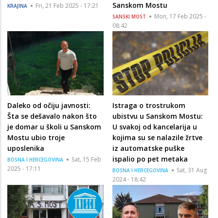
Sanskom Mostu
Fri, 21 Feb 2025 - 17:21
KRAJINA
Mon, 17 Feb 2025 -
SANSKI MOST
08:42
Daleko od očiju javnosti:
Istraga o trostrukom
Šta se dešavalo nakon što
ubistvu u Sanskom Mostu:
je domar u školi u Sanskom
U svakoj od kancelarija u
Mostu ubio troje
kojima su se nalazile žrtve
uposlenika
iz automatske puške
ispalio po pet metaka
Sat, 15 Feb
BOSNA I HERCEGOVINA
2025 - 17:11
Sat, 31 Aug
BOSNA I HERCEGOVINA
2024 - 18:42