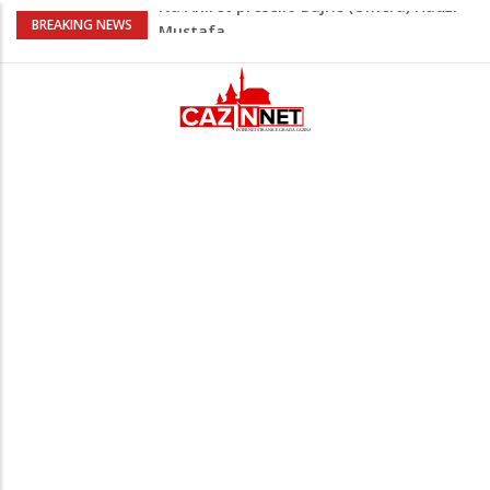
AŽURIRANO: Ubistvo u Bosanskoj Krupi:
BREAKING NEWS
Muškarac pronađen mrtav u kući,
osumnjičeni uhapšen
Horde zla neće u Mostar: Žestoko
prozvali rukovodstvo FK Sarajevo
Cazin: Spektakularnom završnicom
okončano „Lito moje medeno 2026“
Na Ahiret preselila Musić (Sušić) Hata
Na Ahiret preselio Bajrić (Omera) Hadži
Mustafa