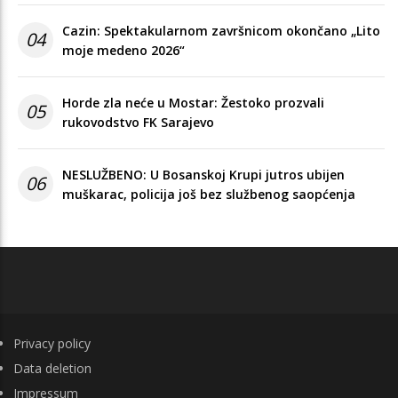
Cazin: Spektakularnom završnicom okončano „Lito
04
moje medeno 2026“
Horde zla neće u Mostar: Žestoko prozvali
05
rukovodstvo FK Sarajevo
NESLUŽBENO: U Bosanskoj Krupi jutros ubijen
06
muškarac, policija još bez službenog saopćenja
FOOTER
Privacy policy
Data deletion
Impressum