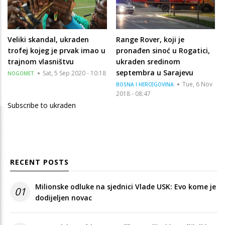
Veliki skandal, ukraden
Range Rover, koji je
trofej kojeg je prvak imao u
pronađen sinoć u Rogatici,
trajnom vlasništvu
ukraden sredinom
septembra u Sarajevu
Sat, 5 Sep 2020 - 10:18
NOGOMET
Tue, 6 Nov
BOSNA I HERCEGOVINA
2018 - 08:47
Subscribe to ukraden
RECENT POSTS
Milionske odluke na sjednici Vlade USK: Evo kome je
01
dodijeljen novac