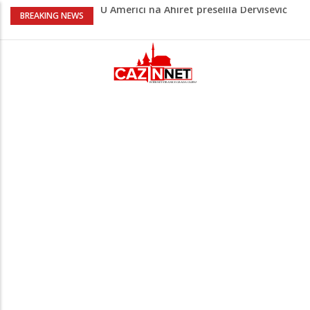
U Americi na Ahiret preselila Dervišević
BREAKING NEWS
(r. Aličajić, otac Muharem) Mine
Milionske odluke na sjednici Vlade USK:
Evo kome je dodijeljen novac
Američki kongresmeni traže od Trumpa:
Vratite sankcije zvaničnicima iz
Republike Srpske
Lana Pudar predvodi BiH na EP: Pariz
čeka najbolju bh. plivačicu
Suljagić se zahvalio američkim
zakonodavcima: Nećemo biti zastrašeni
i nastavit ćemo braniti istinu