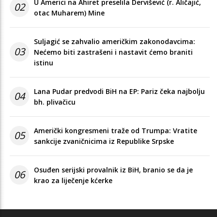
U Americi na Ahiret preselila Dervišević (r. Aličajić,
02
otac Muharem) Mine
Suljagić se zahvalio američkim zakonodavcima:
03
Nećemo biti zastrašeni i nastavit ćemo braniti
istinu
Lana Pudar predvodi BiH na EP: Pariz čeka najbolju
04
bh. plivačicu
Američki kongresmeni traže od Trumpa: Vratite
05
sankcije zvaničnicima iz Republike Srpske
Osuđen serijski provalnik iz BiH, branio se da je
06
krao za liječenje kćerke