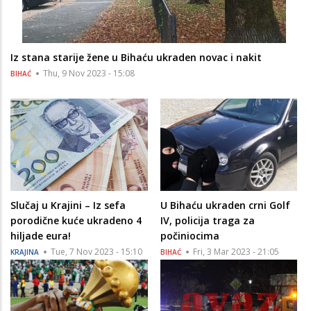
Iz stana starije žene u Bihaću ukraden novac i nakit
Thu, 9 Nov 2023 - 15:08
BIHAĆ
Slučaj u Krajini – Iz sefa
U Bihaću ukraden crni Golf
porodične kuće ukradeno 4
IV, policija traga za
hiljade eura!
počiniocima
Tue, 7 Nov 2023 - 15:10
Fri, 3 Mar 2023 - 21:05
KRAJINA
BIHAĆ