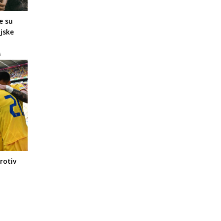
e su
jske
5
rotiv