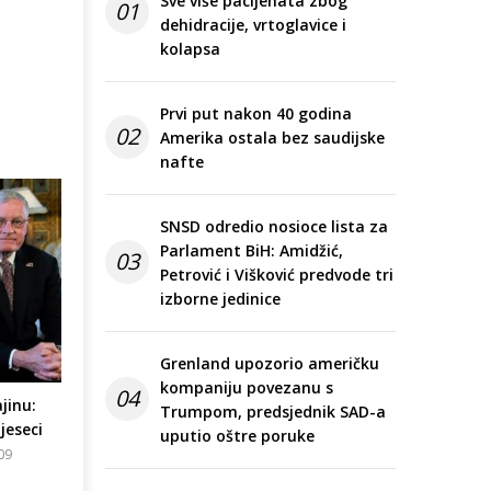
Sve više pacijenata zbog
01
dehidracije, vrtoglavice i
kolapsa
Prvi put nakon 40 godina
02
Amerika ostala bez saudijske
nafte
SNSD odredio nosioce lista za
Parlament BiH: Amidžić,
03
Petrović i Višković predvode tri
izborne jedinice
Grenland upozorio američku
kompaniju povezanu s
04
jinu:
Trumpom, predsjednik SAD-a
jeseci
uputio oštre poruke
09