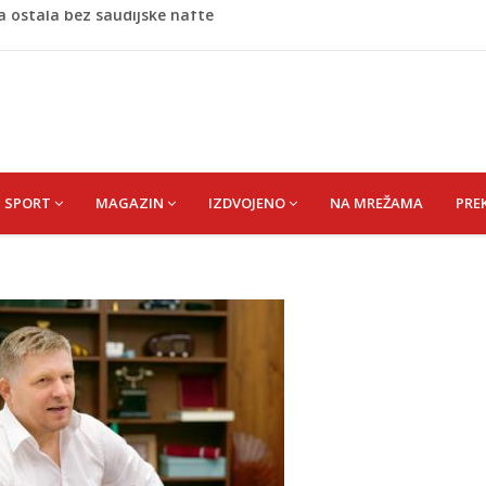
še pacijenata zbog dehidracije, vrtoglavice i kolapsa
 Putinovo ime nije smio da izgovori
 Rumunije ušao u Bugarsku i eksplodirao kod gasovoda
m dnu Save, podsjećaju na ljudske
a ostala bez saudijske nafte
SPORT
MAGAZIN
IZDVOJENO
NA MREŽAMA
PRE