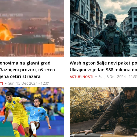
onovima na glavni grad
Washington šalje novi paket p
 Razbijeni prozori, oštećen
Ukrajini vrijedan 988 miliona d
jena četiri stražara
Sun, 8 Dec 2024 - 11:3
AKTUELNOSTI
Sun, 15 Dec 2024 - 12:01
TI