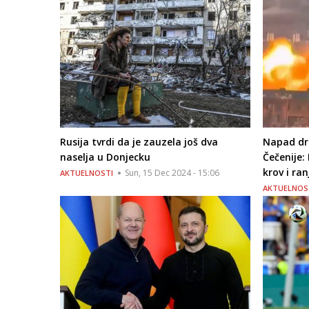
Rusija tvrdi da je zauzela još dva
Napad dr
naselja u Donjecku
Čečenije:
krov i ran
Sun, 15 Dec 2024 - 15:06
AKTUELNOSTI
AKTUELNOS