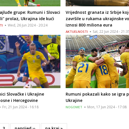
ajluđe grupe: Rumuni i Slovaci
Vrijednost granata iz Srbije koj
li" prolaz, Ukrajina ide kući
završile u rukama ukrajinske vo
iznosi 800 miliona eura
Wed, 26 Jun 2024 - 20:24
TI
Sat, 22 Jun 2024 - 21:3
AKTUELNOSTI
ci Slovačke i Ukrajine
Rumuni pokazali kako se igra p
osne i Hercegovine
Ukrajine
Fri, 21 Jun 2024 - 16:18
Mon, 17 Jun 2024 - 17:08
NOGOMET
e
Page
3
Next
naprijed ››
Last
na kraj »