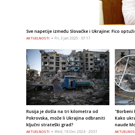
Sve napetije između Slovačke i Ukrajine: Fico optu
Fri, 3 Jan 2025 - 07:17
AKTUELNOSTI
Rusija je došla na tri kilometra od
"Borbeni 
Pokrovska, može li Ukrajina odbraniti
Kako ukra
ključni strateški grad?
naude Mo
Wed, 18 Dec 2024 - 20:51
AKTUELNOSTI
AKTUELNOS