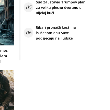
Sud zaustavio Trumpov plan
05
za veliku plesnu dvoranu u
Bijeloj kući
Ribari pronašli kosti na
06
isušenom dnu Save,
podsjećaju na ljudske
omoći
olara
3