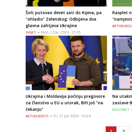
Šolc putovao devet sati do Kijeva, pa
Rasplet n
"ohladio" Zelenskog: Odbijena dva
"namjesti
glavna zahtjeva Ukrajine
AKTUELNOS
Mon, 2 Dec 2024 - 21:55
SVIJET
Ukrajina i Moldavija počinju pregovore
Na utakmi
za članstvo u EU u utorak, BiH još "na
zastave B
čekanju"
NOGOMET
Fri, 21 Jun 2024 - 16:24
AKTUELNOSTI
Current
1
Pag
2