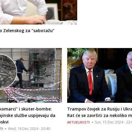
žio Zelenskog za "sabotažu"
komarci" i skuter-bombe:
Trampov čovjek za Rusiju i Ukra
jinske službe uspijevaju da
Rat će se završiti za nekoliko m
skvi
Sun, 15 Dec 2024 - 22:
AKTUELNOSTI
Wed, 18 Dec 2024 - 20:40
TI