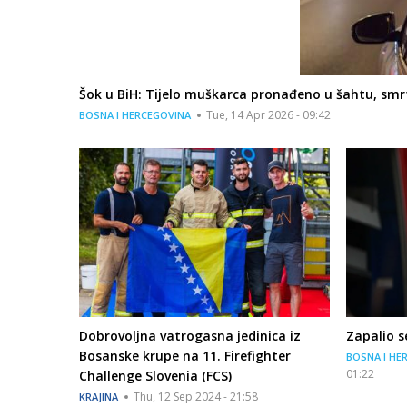
Šok u BiH: Tijelo muškarca pronađeno u šahtu, smrt
Tue, 14 Apr 2026 - 09:42
BOSNA I HERCEGOVINA
Dobrovoljna vatrogasna jedinica iz
Zapalio s
Bosanske krupe na 11. Firefighter
BOSNA I HE
01:22
Challenge Slovenia (FCS)
Thu, 12 Sep 2024 - 21:58
KRAJINA