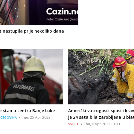
 nastupila prije nekoliko dana
e stan u centru Banje Luke
Američki vatrogasci spasili kra
je 24 sata bila zarobljena u bla
Tue, 25 Apr 2023 -
RCEGOVINA
Thu, 6 Apr 2023 - 19:13
SVIJET