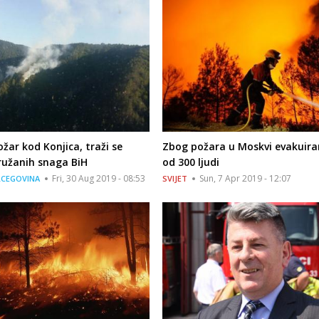
žar kod Konjica, traži se
Zbog požara u Moskvi evakuira
užanih snaga BiH
od 300 ljudi
Fri, 30 Aug 2019 - 08:53
Sun, 7 Apr 2019 - 12:07
RCEGOVINA
SVIJET