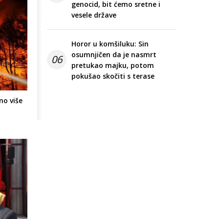
genocid, bit ćemo sretne i
vesele države
Horor u komšiluku: Sin
osumnjičen da je nasmrt
06
pretukao majku, potom
pokušao skočiti s terase
no više