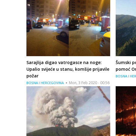
Sarajlija digao vatrogasce na noge:
Šumski po
Upalio svijeće u stanu, komšije prijavile
pomoć Or
požar
BOSNA I HE
Mon, 3 Feb 2020 - 00:56
BOSNA I HERCEGOVINA