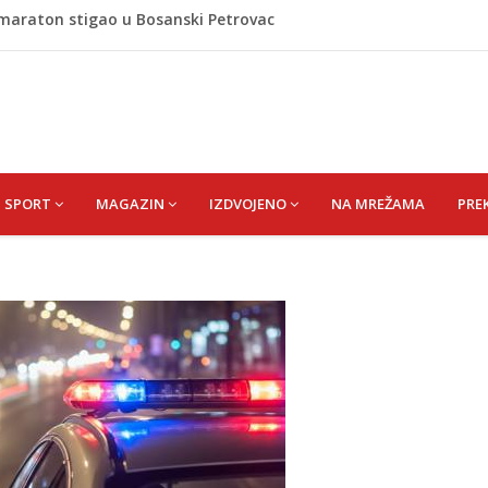
 i poslala poruku o Srebrenici: Kad svi priznamo genocid,
A) SENAD
pet 'pržionica': BH Meteo najavljuje novi toplotni val
m prefarba pješački prelaz: Kad neće grad, mora neko
omaraton stigao u Bosanski Petrovac
SPORT
MAGAZIN
IZDVOJENO
NA MREŽAMA
PRE