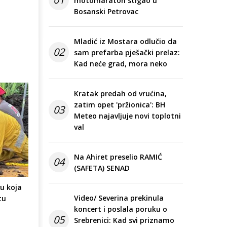
motomaraton stigao u
Bosanski Petrovac
Mladić iz Mostara odlučio da
02
sam prefarba pješački prelaz:
Kad neće grad, mora neko
Kratak predah od vrućina,
zatim opet 'pržionica': BH
03
Meteo najavljuje novi toplotni
val
Na Ahiret preselio RAMIĆ
04
(SAFETA) SENAD
vu koja
Video/ Severina prekinula
tu
koncert i poslala poruku o
05
Srebrenici: Kad svi priznamo