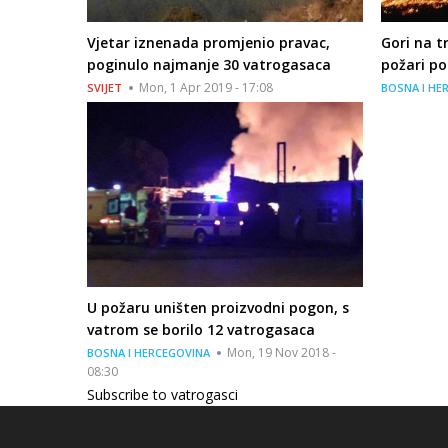
Vjetar iznenada promjenio pravac,
Gori na tr
poginulo najmanje 30 vatrogasaca
požari p
Mon, 1 Apr 2019 - 17:08
SVIJET
BOSNA I HE
U požaru uništen proizvodni pogon, s
vatrom se borilo 12 vatrogasaca
Mon, 19 Nov 2018 -
BOSNA I HERCEGOVINA
08:30
Subscribe to vatrogasci