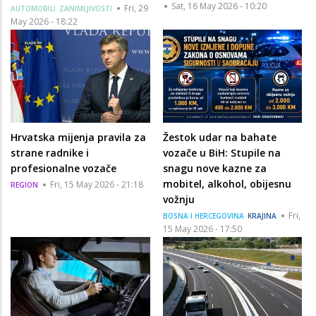
Sat, 16 May 2026 - 10:20
Fri, 29
AUTOMOBILI
ZANIMLJIVOSTI
May 2026 - 18:22
Hrvatska mijenja pravila za
Žestok udar na bahate
strane radnike i
vozače u BiH: Stupile na
profesionalne vozače
snagu nove kazne za
mobitel, alkohol, obijesnu
Fri, 15 May 2026 - 21:18
REGION
vožnju
Fri,
BOSNA I HERCEGOVINA
KRAJINA
15 May 2026 - 17:50