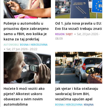
Pušenje u automobilu u
Od 1. jula nova pravila u EU:
prisustvu djece zabranjeno
Evo šta vozači trebaju znati
samo u FBiH, evo kolika je
Sat, 20 Jun 2026 -
REGION
SVIJET
08:09
kazna za taj prekršaj
AUTOMOBILI
BOSNA I HERCEGOVINA
Sat, 27 Jun 2026 - 20:22
Hoćete li moći voziti ako
Jak vjetar i kiša otežavaju
pijete? Alkotest uskoro
saobraćaj širom BiH,
obavezan u svim novim
vozačima upućen apel
automobilima
BOSNA I HERCEGOVINA
KRAJINA