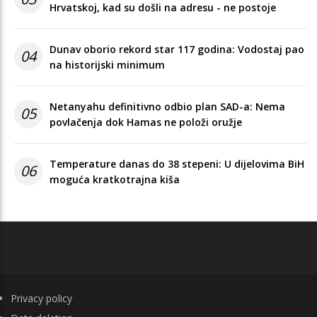
Hrvatskoj, kad su došli na adresu - ne postoje
Dunav oborio rekord star 117 godina: Vodostaj pao
04
na historijski minimum
Netanyahu definitivno odbio plan SAD-a: Nema
05
povlačenja dok Hamas ne položi oružje
Temperature danas do 38 stepeni: U dijelovima BiH
06
moguća kratkotrajna kiša
FOOTER
Privacy policy