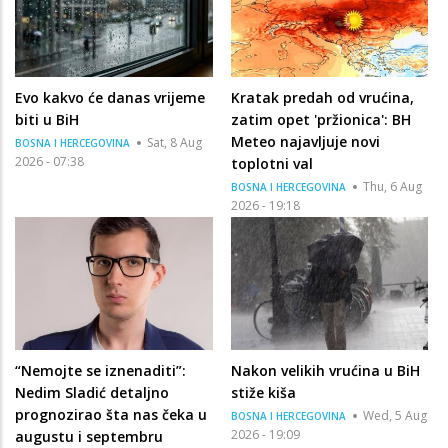
Evo kakvo će danas vrijeme
Kratak predah od vrućina,
biti u BiH
zatim opet 'pržionica': BH
Meteo najavljuje novi
Sat, 8 Aug
BOSNA I HERCEGOVINA
2026 - 07:38
toplotni val
Thu, 6 Aug
BOSNA I HERCEGOVINA
2026 - 19:18
“Nemojte se iznenaditi”:
Nakon velikih vrućina u BiH
Nedim Sladić detaljno
stiže kiša
prognozirao šta nas čeka u
Wed, 5 Aug
BOSNA I HERCEGOVINA
2026 - 19:09
augustu i septembru