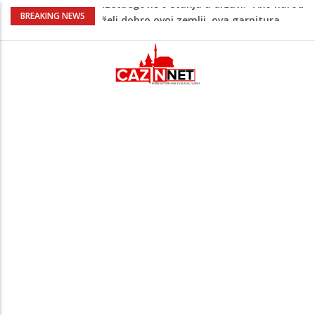
Supruga izraelskog premijera suočava se
BREAKING NEWS
s optužbama za zlostavljanje kućnog
osoblja
Pentagon zabrinut zbog smanjenih
zaliha, od vojne industrije traži ubrzanje
proizvodnje
U FBiH nema jedinstvene evidencije o
povučenom mesu, inspektori za pola
godine izrekli 48.000 KM kazni
Temperature danas do 38 stepeni: U
dijelovima BiH moguća kratkotrajna kiša
Izetbegović o stanju u državi: “Ako narod
želi dobro ovoj zemlji, ova garnitura
mora otići”