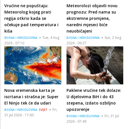
Vrućine ne popuštaju:
Meteorolozi objavili novu
Meteorolog kojeg prati
prognozu: Pred nama su
regija otkrio kada se
ekstremne promjene,
očekuje pad temperatura i
naredni mjeseci biće
kiša
neuobičajeni
Tue, 4 Aug
Sun, 2 Aug
BOSNA I HERCEGOVINA
BOSNA I HERCEGOVINA
2026 - 07:10
2026 - 09:37
Nova vremenska karta je
Paklene vrućine tek dolaze:
iscrtana i strašna je: Super
U dijelovima BiH i do 43
El Ninjo tek će da udari
stepena, izdato ozbiljno
upozorenje
Fri,
BOSNA I HERCEGOVINA
SVIJET
31 Jul 2026 - 17:00
Fri, 31 Jul
BOSNA I HERCEGOVINA
2026 - 07:49