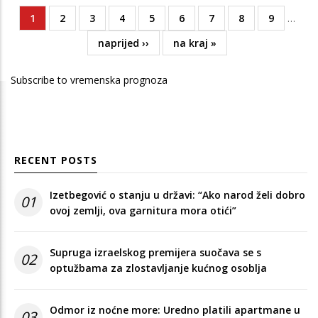
Current
1
Page
2
Page
3
Page
4
Page
5
Page
6
Page
7
Page
8
Page
9
…
Pagination
page
Next
naprijed ››
Last
na kraj »
page
page
Subscribe to vremenska prognoza
RECENT POSTS
Izetbegović o stanju u državi: “Ako narod želi dobro
01
ovoj zemlji, ova garnitura mora otići”
Supruga izraelskog premijera suočava se s
02
optužbama za zlostavljanje kućnog osoblja
Odmor iz noćne more: Uredno platili apartmane u
03