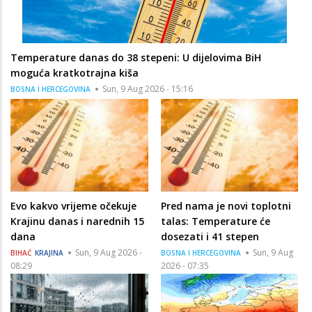
Temperature danas do 38 stepeni: U dijelovima BiH
moguća kratkotrajna kiša
Sun, 9 Aug 2026 - 15:16
BOSNA I HERCEGOVINA
Evo kakvo vrijeme očekuje
Pred nama je novi toplotni
Krajinu danas i narednih 15
talas: Temperature će
dana
dosezati i 41 stepen
Sun, 9 Aug 2026 -
Sun, 9 Aug
BIHAĆ
KRAJINA
BOSNA I HERCEGOVINA
08:29
2026 - 07:35