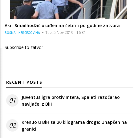
Akif Smailhodžić osuđen na četiri i po godine zatvora
Tue, 5 Nov 2019 - 16:31
BOSNA I HERCEGOVINA
Subscribe to zatvor
RECENT POSTS
Juventus igra protiv Intera, Spaleti razočarao
01
navijače iz BiH
Krenuo u BiH sa 20 kilograma droge: Uhapšen na
02
granici