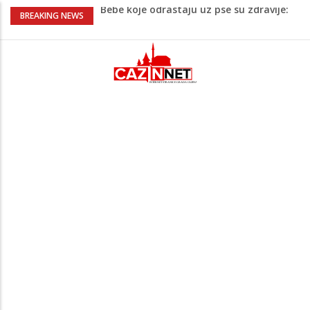
Bebe koje odrastaju uz pse su zdravije:
BREAKING NEWS
Evo šta ih štiti
Krenuo u BiH sa 20 kilograma droge:
Uhapšen na granici
Juventus igra protiv Intera, Spaleti
razočarao navijače iz BiH
Užas: Uhapšen Italijan (45) kako
mobitelom snima djecu na plaži
Čistite dom? Obratite pažnju na stvari
koje ne biste trebali olako bacati u
smeće