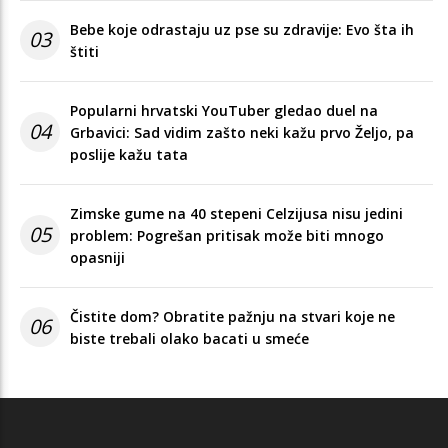
Bebe koje odrastaju uz pse su zdravije: Evo šta ih
03
štiti
Popularni hrvatski YouTuber gledao duel na
04
Grbavici: Sad vidim zašto neki kažu prvo Željo, pa
poslije kažu tata
Zimske gume na 40 stepeni Celzijusa nisu jedini
05
problem: Pogrešan pritisak može biti mnogo
opasniji
Čistite dom? Obratite pažnju na stvari koje ne
06
biste trebali olako bacati u smeće