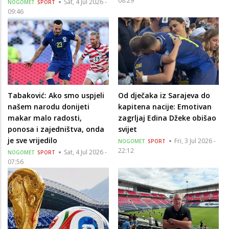
08:29
Sat, 4 Jul 2026 -
NOGOMET
SPORT
09:46
Tabaković: Ako smo uspjeli
Od dječaka iz Sarajeva do
našem narodu donijeti
kapitena nacije: Emotivan
makar malo radosti,
zagrljaj Edina Džeke obišao
ponosa i zajedništva, onda
svijet
je sve vrijedilo
Fri, 3 Jul 2026 -
NOGOMET
SPORT
22:12
Sat, 4 Jul 2026 -
NOGOMET
SPORT
07:56