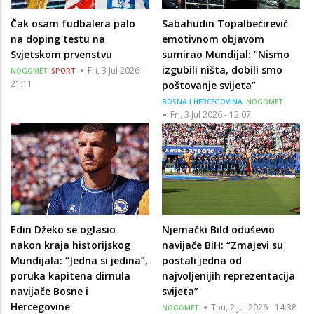
Čak osam fudbalera palo
Sabahudin Topalbećirević
na doping testu na
emotivnom objavom
Svjetskom prvenstvu
sumirao Mundijal: “Nismo
izgubili ništa, dobili smo
Fri, 3 Jul 2026 -
NOGOMET
SPORT
21:11
poštovanje svijeta”
BOSNA I HERCEGOVINA
NOGOMET
Fri, 3 Jul 2026 - 12:07
Edin Džeko se oglasio
Njemački Bild oduševio
nakon kraja historijskog
navijače BiH: “Zmajevi su
Mundijala: “Jedna si jedina”,
postali jedna od
poruka kapitena dirnula
najvoljenijih reprezentacija
navijače Bosne i
svijeta”
Hercegovine
Thu, 2 Jul 2026 - 14:38
NOGOMET