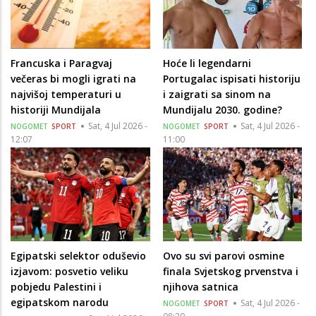
Francuska i Paragvaj
Hoće li legendarni
večeras bi mogli igrati na
Portugalac ispisati historiju
najvišoj temperaturi u
i zaigrati sa sinom na
historiji Mundijala
Mundijalu 2030. godine?
Sat, 4 Jul 2026 -
Sat, 4 Jul 2026 -
NOGOMET
SPORT
NOGOMET
SPORT
12:07
11:00
Egipatski selektor oduševio
Ovo su svi parovi osmine
izjavom: posvetio veliku
finala Svjetskog prvenstva i
pobjedu Palestini i
njihova satnica
egipatskom narodu
Sat, 4 Jul 2026 -
NOGOMET
SPORT