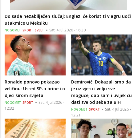
Do sada nezabilježen slučaj: Englezi će koristiti viagru uoči
utakmice u Meksiku
Sat, 4 Jul 2026 - 16:30
NOGOMET
SPORT
SVIJET
Ronaldo ponovo pokazao
Demirović: Dokazali smo da
veličinu: Usred SP-a brine i o
je uz vjeru i volju sve
djeci širom svijeta
moguće, dao sam i uvijek ću
dati sve od sebe za BiH
Sat, 4 Jul 2026 -
NOGOMET
SPORT
12:32
Sat, 4 Jul 2026 -
NOGOMET
SPORT
12:21