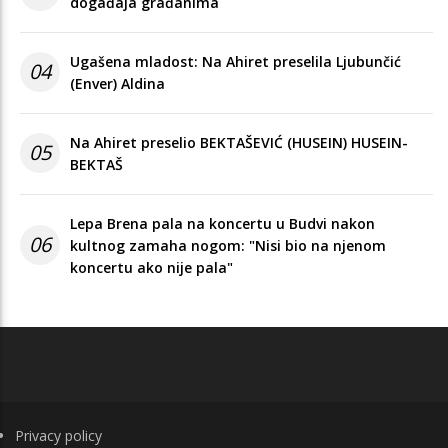
događaja građanima
Ugašena mladost: Na Ahiret preselila Ljubunčić
04
(Enver) Aldina
Na Ahiret preselio BEKTAŠEVIĆ (HUSEIN) HUSEIN-
05
BEKTAŠ
Lepa Brena pala na koncertu u Budvi nakon
06
kultnog zamaha nogom: "Nisi bio na njenom
koncertu ako nije pala"
FOOTER
Privacy policy