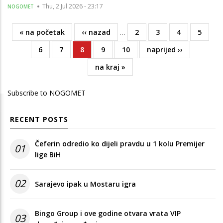
Thu, 2 Jul 2026 - 23:17
NOGOMET
First
« na početak
Previous
‹‹ nazad
…
Page
2
Page
3
Page
4
Page
5
Pagination
page
page
Page
6
Page
7
Current
8
Page
9
Page
10
Next
naprijed ››
page
page
Last
na kraj »
page
Subscribe to NOGOMET
RECENT POSTS
Čeferin odredio ko dijeli pravdu u 1 kolu Premijer
01
lige BiH
02
Sarajevo ipak u Mostaru igra
Bingo Group i ove godine otvara vrata VIP
03