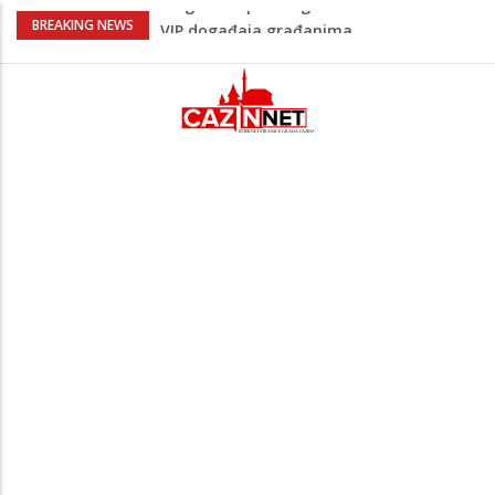
Sarajevo ipak u Mostaru igra
BREAKING NEWS
Čeferin odredio ko dijeli pravdu u 1 kolu
Premijer lige BiH
Lepa Brena pala na koncertu u Budvi
nakon kultnog zamaha nogom: "Nisi bio
na njenom koncertu ako nije pala"
Na Ahiret preselio BEKTAŠEVIĆ (HUSEIN)
HUSEIN-BEKTAŠ
Bingo Group i ove godine otvara vrata
VIP događaja građanima