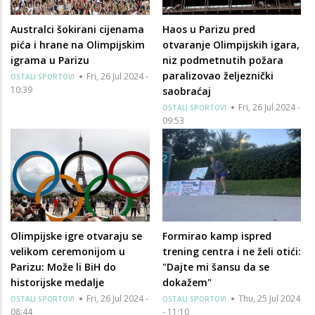
Australci šokirani cijenama
Haos u Parizu pred
pića i hrane na Olimpijskim
otvaranje Olimpijskih igara,
igrama u Parizu
niz podmetnutih požara
paralizovao željeznički
Fri, 26 Jul 2024 -
OSTALI SPORTOVI
10:39
saobraćaj
Fri, 26 Jul 2024 -
OSTALI SPORTOVI
09:53
Olimpijske igre otvaraju se
Formirao kamp ispred
velikom ceremonijom u
trening centra i ne želi otići:
Parizu: Može li BiH do
"Dajte mi šansu da se
historijske medalje
dokažem"
Fri, 26 Jul 2024 -
Thu, 25 Jul 2024
OSTALI SPORTOVI
OSTALI SPORTOVI
08:44
- 11:10