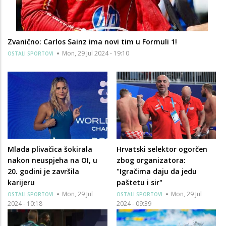
Zvanično: Carlos Sainz ima novi tim u Formuli 1!
Mon, 29 Jul 2024 - 19:10
OSTALI SPORTOVI
Mlada plivačica šokirala
Hrvatski selektor ogorčen
nakon neuspjeha na OI, u
zbog organizatora:
20. godini je završila
"Igračima daju da jedu
karijeru
paštetu i sir"
Mon, 29 Jul
Mon, 29 Jul
OSTALI SPORTOVI
OSTALI SPORTOVI
2024 - 10:18
2024 - 09:39