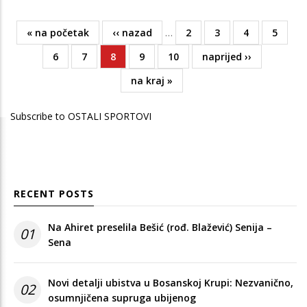
First
« na početak
Previous
‹‹ nazad
…
Page
2
Page
3
Page
4
Page
5
Pagination
page
page
Page
6
Page
7
Current
8
Page
9
Page
10
Next
naprijed ››
page
page
Last
na kraj »
page
Subscribe to OSTALI SPORTOVI
RECENT POSTS
Na Ahiret preselila Bešić (rođ. Blažević) Senija –
01
Sena
Novi detalji ubistva u Bosanskoj Krupi: Nezvanično,
02
osumnjičena supruga ubijenog