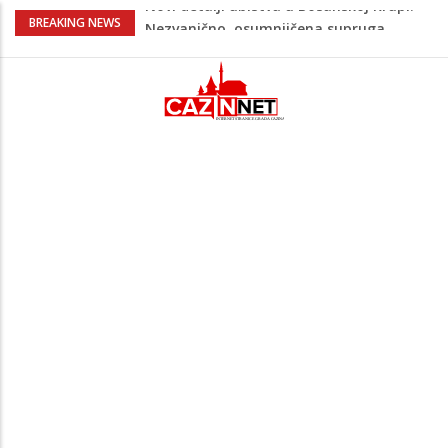
Na Ahiret preselila Bešić (rođ. Blažević)
BREAKING NEWS
Senija – Sena
Na Ahiret preselio ŠUPUK (Refik) ŠEFIK
Evo koje države su zasad za, a koje
protiv Infantina na izborima: Srbija i
Hrvatska se izjasnile
Majka Izeta Nanića progovorila nakon
obilježavanja godišnjice: "Doživjela sam
poniženje na mjestu gdje se odaje
počast mom sinu"
Novi detalji ubistva u Bosanskoj Krupi:
Nezvanično, osumnjičena supruga
ubijenog