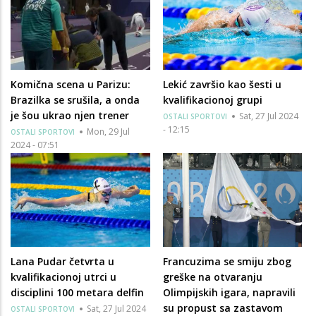
Komična scena u Parizu:
Lekić završio kao šesti u
Brazilka se srušila, a onda
kvalifikacionoj grupi
je šou ukrao njen trener
Sat, 27 Jul 2024
OSTALI SPORTOVI
- 12:15
Mon, 29 Jul
OSTALI SPORTOVI
2024 - 07:51
Lana Pudar četvrta u
Francuzima se smiju zbog
kvalifikacionoj utrci u
greške na otvaranju
disciplini 100 metara delfin
Olimpijskih igara, napravili
su propust sa zastavom
Sat, 27 Jul 2024
OSTALI SPORTOVI