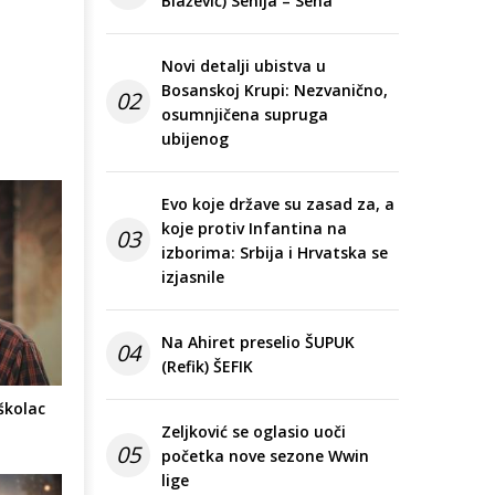
Blažević) Senija – Sena
Novi detalji ubistva u
Bosanskoj Krupi: Nezvanično,
02
osumnjičena supruga
ubijenog
Evo koje države su zasad za, a
koje protiv Infantina na
03
izborima: Srbija i Hrvatska se
izjasnile
Na Ahiret preselio ŠUPUK
04
(Refik) ŠEFIK
školac
Zeljković se oglasio uoči
05
početka nove sezone Wwin
lige