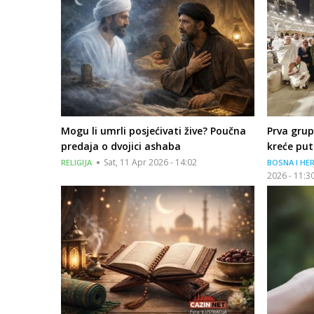
Mogu li umrli posjećivati žive? Poučna
Prva grup
predaja o dvojici ashaba
kreće pu
Sat, 11 Apr 2026 - 14:02
RELIGIJA
BOSNA I HE
2026 - 11:3