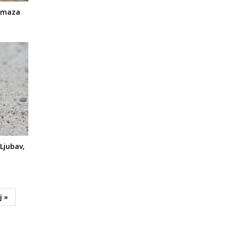
namaza
Ljubav,
j »