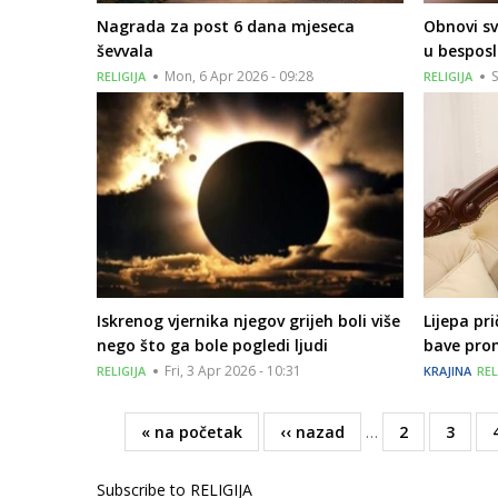
Nagrada za post 6 dana mjeseca
Obnovi sv
ševvala
u bespos
Mon, 6 Apr 2026 - 09:28
S
RELIGIJA
RELIGIJA
Iskrenog vjernika njegov grijeh boli više
Lijepa pr
nego što ga bole pogledi ljudi
bave prom
Fri, 3 Apr 2026 - 10:31
RELIGIJA
KRAJINA
REL
First
« na početak
Previous
‹‹ nazad
…
Page
2
Page
3
Pagination
page
page
Subscribe to RELIGIJA