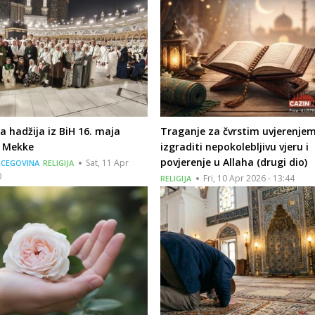
a hadžija iz BiH 16. maja
Traganje za čvrstim uvjerenje
t Mekke
izgraditi nepokolebljivu vjeru i
povjerenje u Allaha (drugi dio)
Sat, 11 Apr
RCEGOVINA
RELIGIJA
0
Fri, 10 Apr 2026 - 13:44
RELIGIJA