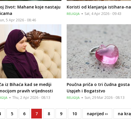
oj život: Mahane koje nastaju
Koristi od klanjanja istihara-
licama
Sat, 4 Apr 2026 - 09:43
RELIGIJA
un, 5 Apr 2026 - 08:46
iča iz Bihaća kad se mediji
Poučna priča o tri čudna gosta 
ocijom pravih vrijednosti
Uspjeh i Bogatstvo
Thu, 2 Apr 2026 - 08:13
Sun, 29 Mar 2026 - 08:13
IGIJA
RELIGIJA
Page
4
Page
5
Page
6
Current
7
Page
8
Page
9
Page
10
Next
naprijed ››
Last
na kra
page
page
page