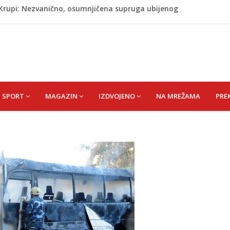
ažević) Senija – Sena
ŠEFIK
je protiv Infantina na izborima: Srbija i Hrvatska se
akon obilježavanja godišnjice: "Doživjela sam poniženje
 mom sinu"
j Krupi: Nezvanično, osumnjičena supruga ubijenog
SPORT
MAGAZIN
IZDVOJENO
NA MREŽAMA
PRE